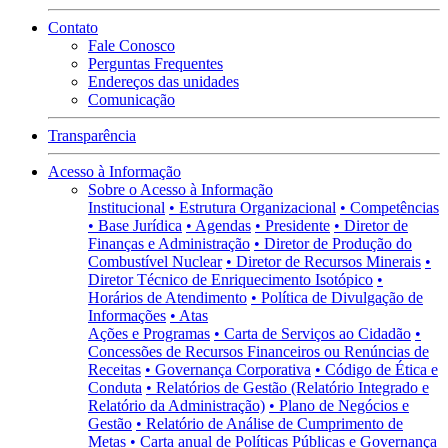
Contato
Fale Conosco
Perguntas Frequentes
Endereços das unidades
Comunicação
Transparência
Acesso à Informação
Sobre o Acesso à Informação
Institucional
• Estrutura Organizacional
• Competências
• Base Jurídica
• Agendas
• Presidente
• Diretor de
Finanças e Administração
• Diretor de Produção do
Combustível Nuclear
• Diretor de Recursos Minerais
•
Diretor Técnico de Enriquecimento Isotópico
•
Horários de Atendimento
• Política de Divulgação de
Informações
• Atas
Ações e Programas
• Carta de Serviços ao Cidadão
•
Concessões de Recursos Financeiros ou Renúncias de
Receitas
• Governança Corporativa
• Código de Ética e
Conduta
• Relatórios de Gestão (Relatório Integrado e
Relatório da Administração)
• Plano de Negócios e
Gestão
• Relatório de Análise de Cumprimento de
Metas
• Carta anual de Políticas Públicas e Governança