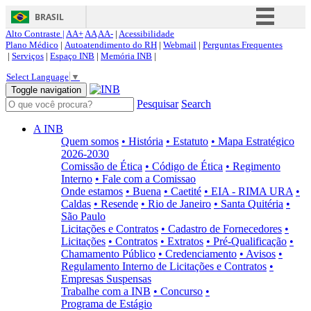
BRASIL
Alto Contraste |
AA+
AA
AA-
|
Acessibilidade
Simplifique!
Plano Médico
|
Autoatendimento do RH
|
Webmail
|
Perguntas Frequentes
|
Serviços
|
Espaço INB
|
Memória INB
|
Comunica BR
Select Language
▼
Participe
Toggle navigation
Pesquisar
Search
Acesso à informação
Legislação
A INB
Quem somos
• História
• Estatuto
• Mapa Estratégico
Canais
2026-2030
Comissão de Ética
• Código de Ética
• Regimento
Interno
• Fale com a Comissao
Onde estamos
• Buena
• Caetité
• EIA - RIMA URA
•
Caldas
• Resende
• Rio de Janeiro
• Santa Quitéria
•
São Paulo
Licitações e Contratos
• Cadastro de Fornecedores
•
Licitações
• Contratos
• Extratos
• Pré-Qualificação
•
Chamamento Público
• Credenciamento
• Avisos
•
Regulamento Interno de Licitações e Contratos
•
Empresas Suspensas
Trabalhe com a INB
• Concurso
•
Programa de Estágio