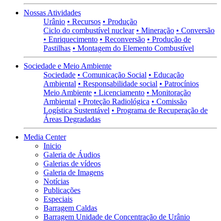
Nossas Atividades
Urânio
• Recursos
• Produção
Ciclo do combustível nuclear
• Mineração
• Conversão
• Enriquecimento
• Reconversão
• Produção de
Pastilhas
• Montagem do Elemento Combustível
Sociedade e Meio Ambiente
Sociedade
• Comunicação Social
• Educação
Ambiental
• Responsabilidade social
• Patrocínios
Meio Ambiente
• Licenciamento
• Monitoração
Ambiental
• Proteção Radiológica
• Comissão
Logística Sustentável
• Programa de Recuperação de
Áreas Degradadas
Media Center
Inicio
Galeria de Áudios
Galerias de vídeos
Galeria de Imagens
Notícias
Publicações
Especiais
Barragem Caldas
Barragem Unidade de Concentração de Urânio