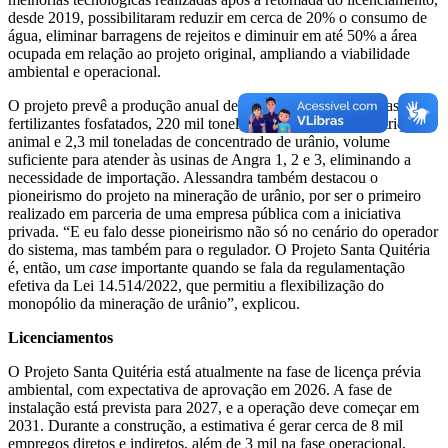
desde 2019, possibilitaram reduzir em cerca de 20% o consumo de
água, eliminar barragens de rejeitos e diminuir em até 50% a área
ocupada em relação ao projeto original, ampliando a viabilidade
ambiental e operacional.
O projeto prevê a produção anual de 1,05 milhão de toneladas de
fertilizantes fosfatados, 220 mil toneladas de fosfato para nutrição
animal e 2,3 mil toneladas de concentrado de urânio, volume
suficiente para atender às usinas de Angra 1, 2 e 3, eliminando a
necessidade de importação. Alessandra também destacou o
pioneirismo do projeto na mineração de urânio, por ser o primeiro
realizado em parceria de uma empresa pública com a iniciativa
privada. “E eu falo desse pioneirismo não só no cenário do operador
do sistema, mas também para o regulador. O Projeto Santa Quitéria
é, então, um
case
importante quando se fala da regulamentação
efetiva da Lei 14.514/2022, que permitiu a flexibilização do
monopólio da mineração de urânio”, explicou.
Licenciamentos
O Projeto Santa Quitéria está atualmente na fase de licença prévia
ambiental, com expectativa de aprovação em 2026. A fase de
instalação está prevista para 2027, e a operação deve começar em
2031. Durante a construção, a estimativa é gerar cerca de 8 mil
empregos diretos e indiretos, além de 3 mil na fase operacional,