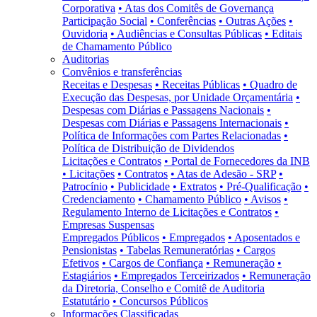
Corporativa
• Atas dos Comitês de Governança
Participação Social
• Conferências
• Outras Ações
•
Ouvidoria
• Audiências e Consultas Públicas
• Editais
de Chamamento Público
Auditorias
Convênios e transferências
Receitas e Despesas
• Receitas Públicas
• Quadro de
Execução das Despesas, por Unidade Orçamentária
•
Despesas com Diárias e Passagens Nacionais
•
Despesas com Diárias e Passagens Internacionais
•
Política de Informações com Partes Relacionadas
•
Política de Distribuição de Dividendos
Licitações e Contratos
• Portal de Fornecedores da INB
• Licitações
• Contratos
• Atas de Adesão - SRP
•
Patrocínio
• Publicidade
• Extratos
• Pré-Qualificação
•
Credenciamento
• Chamamento Público
• Avisos
•
Regulamento Interno de Licitações e Contratos
•
Empresas Suspensas
Empregados Públicos
• Empregados
• Aposentados e
Pensionistas
• Tabelas Remuneratórias
• Cargos
Efetivos
• Cargos de Confiança
• Remuneração
•
Estagiários
• Empregados Terceirizados
• Remuneração
da Diretoria, Conselho e Comitê de Auditoria
Estatutário
• Concursos Públicos
Informações Classificadas