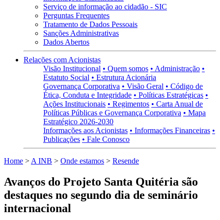
Serviço de informação ao cidadão - SIC
Perguntas Frequentes
Tratamento de Dados Pessoais
Sanções Administrativas
Dados Abertos
Relações com Acionistas
Visão Institucional
• Quem somos
• Administração
•
Estatuto Social
• Estrutura Acionária
Governança Corporativa
• Visão Geral
• Código de
Ética, Conduta e Integridade
• Políticas Estratégicas
•
Ações Institucionais
• Regimentos
• Carta Anual de
Políticas Públicas e Governança Corporativa
• Mapa
Estratégico 2026-2030
Informações aos Acionistas
• Informações Financeiras
•
Publicações
• Fale Conosco
Home
>
A INB
>
Onde estamos
>
Resende
Avanços do Projeto Santa Quitéria são
destaques no segundo dia de seminário
internacional