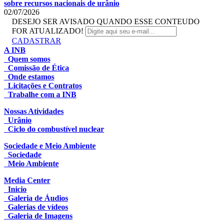
sobre recursos nacionais de urânio
02/07/2026
DESEJO SER AVISADO QUANDO ESSE CONTEUDO
FOR ATUALIZADO!
CADASTRAR
A INB
Quem somos
Comissão de Ética
Onde estamos
Licitações e Contratos
Trabalhe com a INB
Nossas Atividades
Urânio
Ciclo do combustível nuclear
Sociedade e Meio Ambiente
Sociedade
Meio Ambiente
Media Center
Inicio
Galeria de Áudios
Galerias de vídeos
Galeria de Imagens