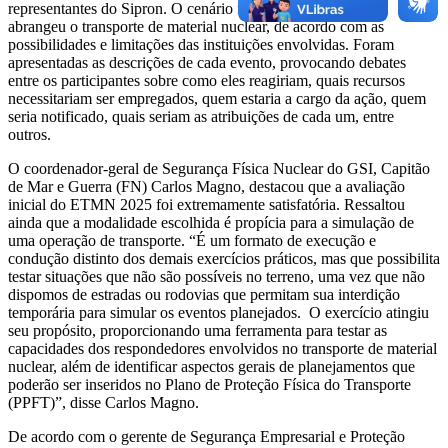
representantes do Sipron. O cenário fictício do ETMN 2025
abrangeu o transporte de material nuclear, de acordo com as
possibilidades e limitações das instituições envolvidas. Foram
apresentadas as descrições de cada evento, provocando debates
entre os participantes sobre como eles reagiriam, quais recursos
necessitariam ser empregados, quem estaria a cargo da ação, quem
seria notificado, quais seriam as atribuições de cada um, entre
outros.
O coordenador-geral de Segurança Física Nuclear do GSI, Capitão
de Mar e Guerra (FN) Carlos Magno, destacou que a avaliação
inicial do ETMN 2025 foi extremamente satisfatória. Ressaltou
ainda que a modalidade escolhida é propícia para a simulação de
uma operação de transporte. “É um formato de execução e
condução distinto dos demais exercícios práticos, mas que possibilita
testar situações que não são possíveis no terreno, uma vez que não
dispomos de estradas ou rodovias que permitam sua interdição
temporária para simular os eventos planejados. O exercício atingiu
seu propósito, proporcionando uma ferramenta para testar as
capacidades dos respondedores envolvidos no transporte de material
nuclear, além de identificar aspectos gerais de planejamentos que
poderão ser inseridos no Plano de Proteção Física do Transporte
(PPFT)”, disse Carlos Magno.
De acordo com o gerente de Segurança Empresarial e Proteção