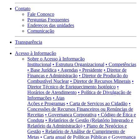
Contato
Fale Conosco
Perguntas Frequentes
Endereços das unidades
Comunicação
Transparência
Acesso à Informação
Sobre o Acesso à Informação
Institucional
• Estrutura Organizacional
• Competências
• Base Jurídica
• Agendas
• Presidente
• Diretor de
Finanças e Administração
• Diretor de Produção do
Combustível Nuclear
• Diretor de Recursos Minerais
•
Diretor Técnico de Enriquecimento Isotópico
•
Horários de Atendimento
• Política de Divulgação de
Informações
• Atas
Ações e Programas
• Carta de Serviços ao Cidadão
•
Concessões de Recursos Financeiros ou Renúncias de
Receitas
• Governança Corporativa
• Código de Ética e
Conduta
• Relatórios de Gestão (Relatório Integrado e
Relatório da Administração)
• Plano de Negócios e
Gestão
• Relatório de Análise de Cumprimento de
Metas
• Carta anual de Políticas Públicas e Governança