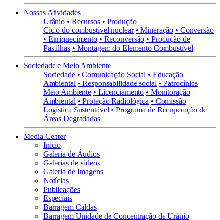
Nossas Atividades
Urânio
• Recursos
• Produção
Ciclo do combustível nuclear
• Mineração
• Conversão
• Enriquecimento
• Reconversão
• Produção de
Pastilhas
• Montagem do Elemento Combustível
Sociedade e Meio Ambiente
Sociedade
• Comunicação Social
• Educação
Ambiental
• Responsabilidade social
• Patrocínios
Meio Ambiente
• Licenciamento
• Monitoração
Ambiental
• Proteção Radiológica
• Comissão
Logística Sustentável
• Programa de Recuperação de
Áreas Degradadas
Media Center
Inicio
Galeria de Áudios
Galerias de vídeos
Galeria de Imagens
Notícias
Publicações
Especiais
Barragem Caldas
Barragem Unidade de Concentração de Urânio