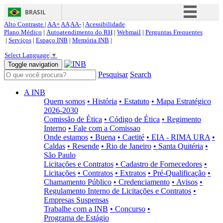
BRASIL
Alto Contraste |
AA+
AA
AA-
|
Acessibilidade
Simplifique!
Plano Médico
|
Autoatendimento do RH
|
Webmail
|
Perguntas Frequentes
|
Serviços
|
Espaço INB
|
Memória INB
|
Comunica BR
Select Language
▼
Participe
Toggle navigation
Pesquisar
Search
Acesso à informação
Legislação
A INB
Quem somos
• História
• Estatuto
• Mapa Estratégico
Canais
2026-2030
Comissão de Ética
• Código de Ética
• Regimento
Interno
• Fale com a Comissao
Onde estamos
• Buena
• Caetité
• EIA - RIMA URA
•
Caldas
• Resende
• Rio de Janeiro
• Santa Quitéria
•
São Paulo
Licitações e Contratos
• Cadastro de Fornecedores
•
Licitações
• Contratos
• Extratos
• Pré-Qualificação
•
Chamamento Público
• Credenciamento
• Avisos
•
Regulamento Interno de Licitações e Contratos
•
Empresas Suspensas
Trabalhe com a INB
• Concurso
•
Programa de Estágio