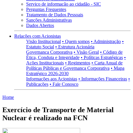
Serviço de informação ao cidadão - SIC
Perguntas Frequentes
Tratamento de Dados Pessoais
Sanções Administrativas
Dados Abertos
Relações com Acionistas
Visão Institucional
• Quem somos
• Administração
•
Estatuto Social
• Estrutura Acionária
Governança Corporativa
• Visão Geral
• Código de
Ética, Conduta e Integridade
• Políticas Estratégicas
•
Ações Institucionais
• Regimentos
• Carta Anual de
Políticas Públicas e Governança Corporativa
• Mapa
Estratégico 2026-2030
Informações aos Acionistas
• Informações Financeiras
•
Publicações
• Fale Conosco
Home
Exercício de Transporte de Material
Nuclear é realizado na FCN