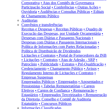
Corporativa
• Atas dos Comitês de Governança
Participação Social
• Conferências
• Outras Ações
•
Ouvidoria
• Audiências e Consultas Públicas
• Editais
de Chamamento Público
Auditorias
Convênios e transferências
Receitas e Despesas
• Receitas Públicas
• Quadro de
Execução das Despesas, por Unidade Orçamentária
•
Despesas com Diárias e Passagens Nacionais
•
Despesas com Diárias e Passagens Internacionais
•
Política de Informações com Partes Relacionadas
•
Política de Distribuição de Dividendos
Licitações e Contratos
• Portal de Fornecedores da INB
• Licitações
• Contratos
• Atas de Adesão - SRP
•
Patrocínio
• Publicidade
• Extratos
• Pré-Qualificação
•
Credenciamento
• Chamamento Público
• Avisos
•
Regulamento Interno de Licitações e Contratos
•
Empresas Suspensas
Empregados Públicos
• Empregados
• Aposentados e
Pensionistas
• Tabelas Remuneratórias
• Cargos
Efetivos
• Cargos de Confiança
• Remuneração
•
Estagiários
• Empregados Terceirizados
• Remuneração
da Diretoria, Conselho e Comitê de Auditoria
Estatutário
• Concursos Públicos
Informações Classificadas