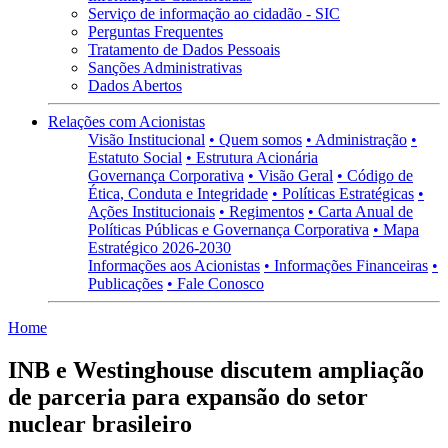
Serviço de informação ao cidadão - SIC
Perguntas Frequentes
Tratamento de Dados Pessoais
Sanções Administrativas
Dados Abertos
Relações com Acionistas
Visão Institucional
• Quem somos
• Administração
•
Estatuto Social
• Estrutura Acionária
Governança Corporativa
• Visão Geral
• Código de
Ética, Conduta e Integridade
• Políticas Estratégicas
•
Ações Institucionais
• Regimentos
• Carta Anual de
Políticas Públicas e Governança Corporativa
• Mapa
Estratégico 2026-2030
Informações aos Acionistas
• Informações Financeiras
•
Publicações
• Fale Conosco
Home
INB e Westinghouse discutem ampliação
de parceria para expansão do setor
nuclear brasileiro