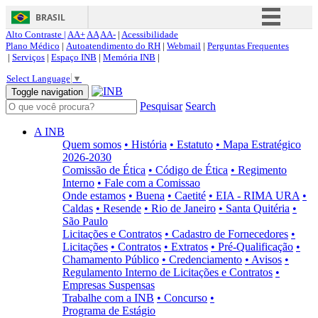
BRASIL
Alto Contraste |
AA+
AA
AA-
|
Acessibilidade
Simplifique!
Plano Médico
|
Autoatendimento do RH
|
Webmail
|
Perguntas Frequentes
|
Serviços
|
Espaço INB
|
Memória INB
|
Comunica BR
Select Language
▼
Participe
Toggle navigation
Pesquisar
Search
Acesso à informação
Legislação
A INB
Quem somos
• História
• Estatuto
• Mapa Estratégico
Canais
2026-2030
Comissão de Ética
• Código de Ética
• Regimento
Interno
• Fale com a Comissao
Onde estamos
• Buena
• Caetité
• EIA - RIMA URA
•
Caldas
• Resende
• Rio de Janeiro
• Santa Quitéria
•
São Paulo
Licitações e Contratos
• Cadastro de Fornecedores
•
Licitações
• Contratos
• Extratos
• Pré-Qualificação
•
Chamamento Público
• Credenciamento
• Avisos
•
Regulamento Interno de Licitações e Contratos
•
Empresas Suspensas
Trabalhe com a INB
• Concurso
•
Programa de Estágio