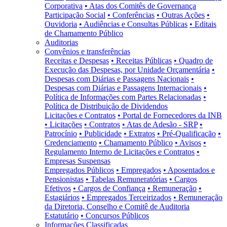
Corporativa
• Atas dos Comitês de Governança
Participação Social
• Conferências
• Outras Ações
•
Ouvidoria
• Audiências e Consultas Públicas
• Editais
de Chamamento Público
Auditorias
Convênios e transferências
Receitas e Despesas
• Receitas Públicas
• Quadro de
Execução das Despesas, por Unidade Orçamentária
•
Despesas com Diárias e Passagens Nacionais
•
Despesas com Diárias e Passagens Internacionais
•
Política de Informações com Partes Relacionadas
•
Política de Distribuição de Dividendos
Licitações e Contratos
• Portal de Fornecedores da INB
• Licitações
• Contratos
• Atas de Adesão - SRP
•
Patrocínio
• Publicidade
• Extratos
• Pré-Qualificação
•
Credenciamento
• Chamamento Público
• Avisos
•
Regulamento Interno de Licitações e Contratos
•
Empresas Suspensas
Empregados Públicos
• Empregados
• Aposentados e
Pensionistas
• Tabelas Remuneratórias
• Cargos
Efetivos
• Cargos de Confiança
• Remuneração
•
Estagiários
• Empregados Terceirizados
• Remuneração
da Diretoria, Conselho e Comitê de Auditoria
Estatutário
• Concursos Públicos
Informações Classificadas