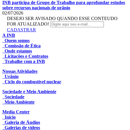
INB participa de Grupo de Trabalho para aprofundar estudos
sobre recursos nacionais de urânio
02/07/2026
DESEJO SER AVISADO QUANDO ESSE CONTEUDO
FOR ATUALIZADO!
CADASTRAR
A INB
Quem somos
Comissão de Ética
Onde estamos
Licitações e Contratos
Trabalhe com a INB
Nossas Atividades
Urânio
Ciclo do combustível nuclear
Sociedade e Meio Ambiente
Sociedade
Meio Ambiente
Media Center
Inicio
Galeria de Áudios
Galerias de vídeos