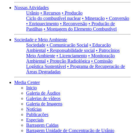
Nossas Atividades
Urânio
• Recursos
• Produção
Ciclo do combustível nuclear
• Mineração
• Conversão
• Enriquecimento
• Reconversão
• Produção de
Pastilhas
• Montagem do Elemento Combustível
Sociedade e Meio Ambiente
Sociedade
• Comunicação Social
• Educação
Ambiental
• Responsabilidade social
• Patrocínios
Meio Ambiente
• Licenciamento
• Monitoração
Ambiental
• Proteção Radiológica
• Comissão
Logística Sustentável
• Programa de Recuperação de
Áreas Degradadas
Media Center
Inicio
Galeria de Áudios
Galerias de vídeos
Galeria de Imagens
Notícias
Publicações
Especiais
Barragem Caldas
Barragem Unidade de Concentração de Urânio