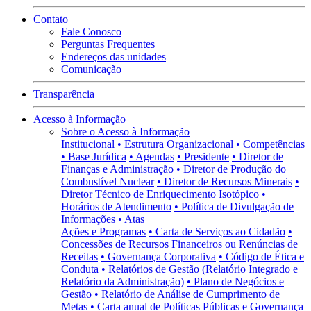
Contato
Fale Conosco
Perguntas Frequentes
Endereços das unidades
Comunicação
Transparência
Acesso à Informação
Sobre o Acesso à Informação
Institucional
• Estrutura Organizacional
• Competências
• Base Jurídica
• Agendas
• Presidente
• Diretor de
Finanças e Administração
• Diretor de Produção do
Combustível Nuclear
• Diretor de Recursos Minerais
•
Diretor Técnico de Enriquecimento Isotópico
•
Horários de Atendimento
• Política de Divulgação de
Informações
• Atas
Ações e Programas
• Carta de Serviços ao Cidadão
•
Concessões de Recursos Financeiros ou Renúncias de
Receitas
• Governança Corporativa
• Código de Ética e
Conduta
• Relatórios de Gestão (Relatório Integrado e
Relatório da Administração)
• Plano de Negócios e
Gestão
• Relatório de Análise de Cumprimento de
Metas
• Carta anual de Políticas Públicas e Governança