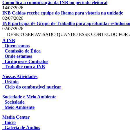
Como fica a comunicação da INB no período eleitoral
14/07/2026
INB Caldas recebe equipe do Ibama para vistoria na unidade
02/07/2026
INB participa de Grupo de Trabalho para aprofundar estudos so
02/07/2026
DESEJO SER AVISADO QUANDO ESSE CONTEUDO FOR 
A INB
Quem somos
Comissão de Ética
Onde estamos
Licitações e Contratos
Trabalhe com a INB
Nossas Atividades
Urânio
Ciclo do combustível nuclear
Sociedade e Meio Ambiente
Sociedade
Meio Ambiente
Media Center
Inicio
Galeria de Áudios