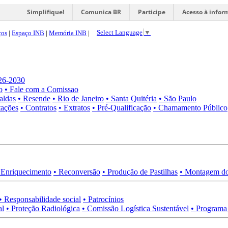
Simplifique!
Comunica BR
Participe
Acesso à infor
Select Language
▼
ços
|
Espaço INB
|
Memória INB
|
026-2030
o
• Fale com a Comissao
aldas
• Resende
• Rio de Janeiro
• Santa Quitéria
• São Paulo
tações
• Contratos
• Extratos
• Pré-Qualificação
• Chamamento Público
 Enriquecimento
• Reconversão
• Produção de Pastilhas
• Montagem do
• Responsabilidade social
• Patrocínios
al
• Proteção Radiológica
• Comissão Logística Sustentável
• Programa