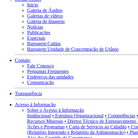
Inicio
Galeria de Áudios
Galerias de vídeos
Galeria de Imagens
Notícias
Publicações
Especiais
Barragem Caldas
Barragem Unidade de Concentração de Urânio
Contato
Fale Conosco
Perguntas Frequentes
Endereços das unidades
Comunicação
Transparência
Acesso à Informação
Sobre o Acesso à Informação
Institucional
• Estrutura Organizacional
• Competências
Recursos Minerais
• Diretor Técnico de Enriquecimento 
Ações e Programas
• Carta de Serviços ao Cidadão
• Co
(Relatório Integrado e Relatório da Administração)
• Pla
Atas dos Comitês de Governança