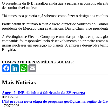
O presidente da INB ressaltou ainda que a parceria já consolidada en
de combustível nuclear.
“Já temos essa parceria e já sabemos como fazer o design dos combus
Participaram da reunião Kevin Askew, diretor de Soluções do Combus
presidente de Mercado para as Américas; David Chan, vice-presidente
A Westinghouse Electric Company é uma das principais empresas globai
companhia foi responsável pelo desenvolvimento do primeiro reator n
usinas nucleares em operação no planeta. A empresa desenvolve tecno
Bulgária.
COMPARTILHE NAS MÍDIAS SOCIAIS:
Facebook
LinkedIn
WhatsApp
Email
Mais Notícias
Angra 2: INB dá início à fabricação da 22ª recarga
04/08/2026
INB prepara nova etapa de pesquisas geológicas na região de Cae
17/07/2026