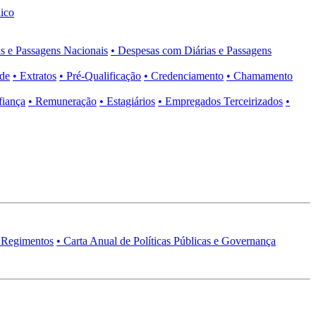
ico
s e Passagens Nacionais
• Despesas com Diárias e Passagens
ade
• Extratos
• Pré-Qualificação
• Credenciamento
• Chamamento
fiança
• Remuneração
• Estagiários
• Empregados Terceirizados
•
 Regimentos
• Carta Anual de Políticas Públicas e Governança