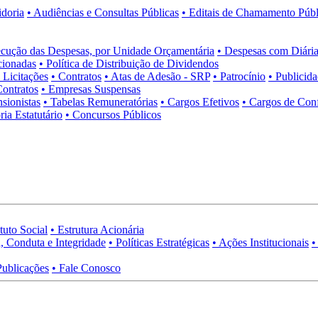
idoria
• Audiências e Consultas Públicas
• Editais de Chamamento Públ
cução das Despesas, por Unidade Orçamentária
• Despesas com Diária
cionadas
• Política de Distribuição de Dividendos
• Licitações
• Contratos
• Atas de Adesão - SRP
• Patrocínio
• Publicid
Contratos
• Empresas Suspensas
sionistas
• Tabelas Remuneratórias
• Cargos Efetivos
• Cargos de Con
ia Estatutário
• Concursos Públicos
tuto Social
• Estrutura Acionária
, Conduta e Integridade
• Políticas Estratégicas
• Ações Institucionais
•
Publicações
• Fale Conosco