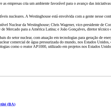
tre as empresas cria um ambiente favorável para o avanço das iniciativ
tíveis nucleares. A Westinghouse está envolvida com a gente nesse con
tível Nuclear da Westinghouse; Chris Wagener, vice-presidente de Co
 de Mercado para a América Latina; e João Gonçalves, diretor técnico d
s do setor nuclear, com atuação em tecnologias para geração de energi
uclear comercial de água pressurizada do mundo, nos Estados Unidos, e
logias como o reator AP1000, utilizado em projetos nos Estados Unidos
tité (BA)