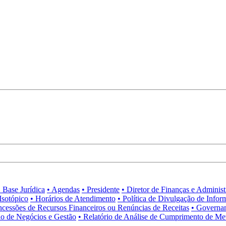
• Base Jurídica
• Agendas
• Presidente
• Diretor de Finanças e Adminis
Isotópico
• Horários de Atendimento
• Política de Divulgação de Infor
ncessões de Recursos Financeiros ou Renúncias de Receitas
• Governa
no de Negócios e Gestão
• Relatório de Análise de Cumprimento de Me