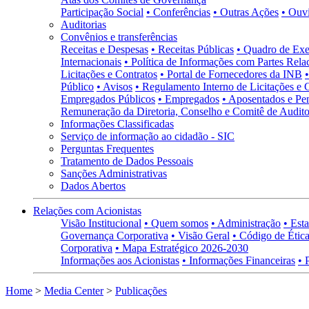
Participação Social
• Conferências
• Outras Ações
• Ouv
Auditorias
Convênios e transferências
Receitas e Despesas
• Receitas Públicas
• Quadro de Exe
Internacionais
• Política de Informações com Partes Rela
Licitações e Contratos
• Portal de Fornecedores da INB
Público
• Avisos
• Regulamento Interno de Licitações e 
Empregados Públicos
• Empregados
• Aposentados e Pen
Remuneração da Diretoria, Conselho e Comitê de Auditor
Informações Classificadas
Serviço de informação ao cidadão - SIC
Perguntas Frequentes
Tratamento de Dados Pessoais
Sanções Administrativas
Dados Abertos
Relações com Acionistas
Visão Institucional
• Quem somos
• Administração
• Esta
Governança Corporativa
• Visão Geral
• Código de Ética
Corporativa
• Mapa Estratégico 2026-2030
Informações aos Acionistas
• Informações Financeiras
• 
Home
>
Media Center
>
Publicações