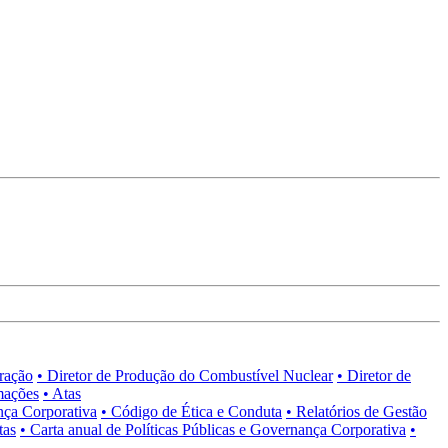
tração
• Diretor de Produção do Combustível Nuclear
• Diretor de
mações
• Atas
nça Corporativa
• Código de Ética e Conduta
• Relatórios de Gestão
tas
• Carta anual de Políticas Públicas e Governança Corporativa
•