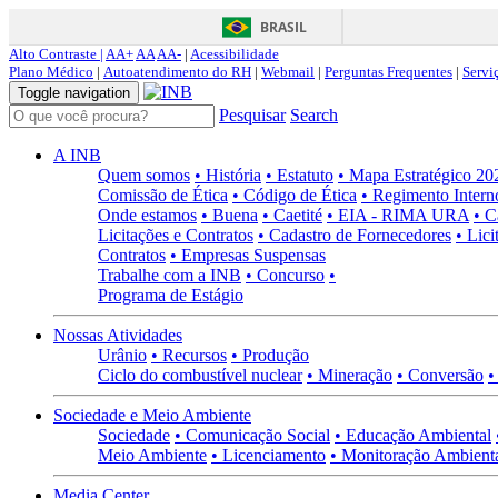
BRASIL
Alto Contraste |
AA+
AA
AA-
|
Acessibilidade
Plano Médico
|
Autoatendimento do RH
|
Webmail
|
Perguntas Frequentes
|
Servi
Toggle navigation
Pesquisar
Search
A INB
Quem somos
• História
• Estatuto
• Mapa Estratégico 2
Comissão de Ética
• Código de Ética
• Regimento Intern
Onde estamos
• Buena
• Caetité
• EIA - RIMA URA
• C
Licitações e Contratos
• Cadastro de Fornecedores
• Lici
Contratos
• Empresas Suspensas
Trabalhe com a INB
• Concurso
•
Programa de Estágio
Nossas Atividades
Urânio
• Recursos
• Produção
Ciclo do combustível nuclear
• Mineração
• Conversão
•
Sociedade e Meio Ambiente
Sociedade
• Comunicação Social
• Educação Ambiental
Meio Ambiente
• Licenciamento
• Monitoração Ambient
Media Center