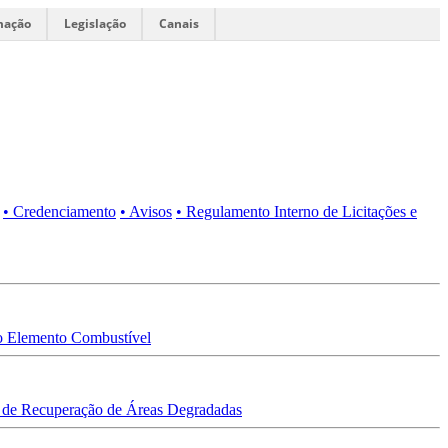
mação
Legislação
Canais
• Credenciamento
• Avisos
• Regulamento Interno de Licitações e
 Elemento Combustível
 de Recuperação de Áreas Degradadas