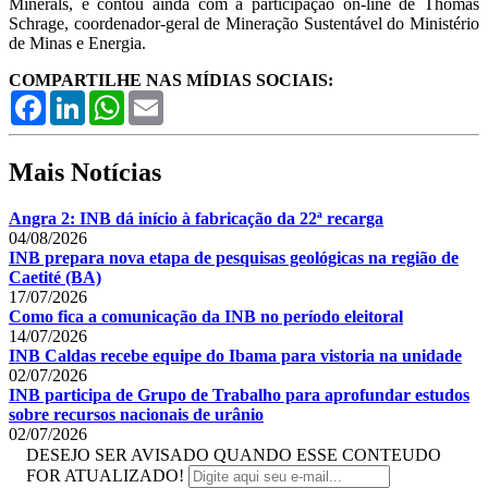
Minerals, e contou ainda com a participação on-line de Thomas
Schrage, coordenador-geral de Mineração Sustentável do Ministério
de Minas e Energia.
COMPARTILHE NAS MÍDIAS SOCIAIS:
Facebook
LinkedIn
WhatsApp
Email
Mais Notícias
Angra 2: INB dá início à fabricação da 22ª recarga
04/08/2026
INB prepara nova etapa de pesquisas geológicas na região de
Caetité (BA)
17/07/2026
Como fica a comunicação da INB no período eleitoral
14/07/2026
INB Caldas recebe equipe do Ibama para vistoria na unidade
02/07/2026
INB participa de Grupo de Trabalho para aprofundar estudos
sobre recursos nacionais de urânio
02/07/2026
DESEJO SER AVISADO QUANDO ESSE CONTEUDO
FOR ATUALIZADO!