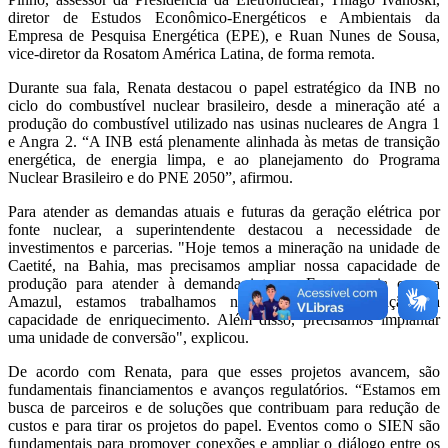
diretor de Estudos Econômico-Energéticos e Ambientais da
Empresa de Pesquisa Energética (EPE), e Ruan Nunes de Sousa,
vice-diretor da Rosatom América Latina, de forma remota.
Durante sua fala, Renata destacou o papel estratégico da INB no
ciclo do combustível nuclear brasileiro, desde a mineração até a
produção do combustível utilizado nas usinas nucleares de Angra 1
e Angra 2. “A INB está plenamente alinhada às metas de transição
energética, de energia limpa, e ao planejamento do Programa
Nuclear Brasileiro e do PNE 2050”, afirmou.
Para atender as demandas atuais e futuras da geração elétrica por
fonte nuclear, a superintendente destacou a necessidade de
investimentos e parcerias. "Hoje temos a mineração na unidade de
Caetité, na Bahia, mas precisamos ampliar nossa capacidade de
produção para atender à demanda interna. Em parceria com a
Amazul, estamos trabalhamos no projeto de ampliação da
capacidade de enriquecimento. Além disso, precisamos implantar
uma unidade de conversão", explicou.
De acordo com Renata, para que esses projetos avancem, são
fundamentais financiamentos e avanços regulatórios. “Estamos em
busca de parceiros e de soluções que contribuam para redução de
custos e para tirar os projetos do papel. Eventos como o SIEN são
fundamentais para promover conexões e ampliar o diálogo entre os