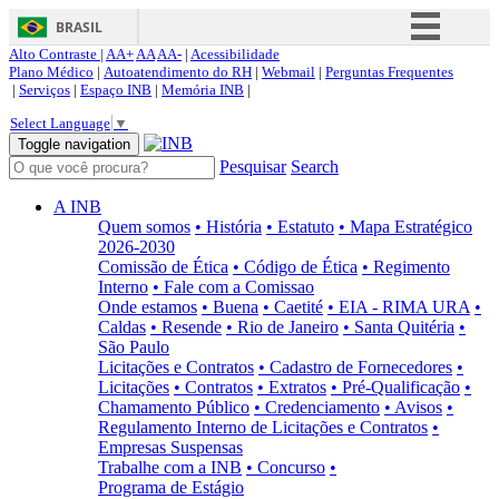
BRASIL
Alto Contraste |
AA+
AA
AA-
|
Acessibilidade
Simplifique!
Plano Médico
|
Autoatendimento do RH
|
Webmail
|
Perguntas Frequentes
|
Serviços
|
Espaço INB
|
Memória INB
|
Comunica BR
Select Language
▼
Participe
Toggle navigation
Pesquisar
Search
Acesso à informação
Legislação
A INB
Quem somos
• História
• Estatuto
• Mapa Estratégico
Canais
2026-2030
Comissão de Ética
• Código de Ética
• Regimento
Interno
• Fale com a Comissao
Onde estamos
• Buena
• Caetité
• EIA - RIMA URA
•
Caldas
• Resende
• Rio de Janeiro
• Santa Quitéria
•
São Paulo
Licitações e Contratos
• Cadastro de Fornecedores
•
Licitações
• Contratos
• Extratos
• Pré-Qualificação
•
Chamamento Público
• Credenciamento
• Avisos
•
Regulamento Interno de Licitações e Contratos
•
Empresas Suspensas
Trabalhe com a INB
• Concurso
•
Programa de Estágio