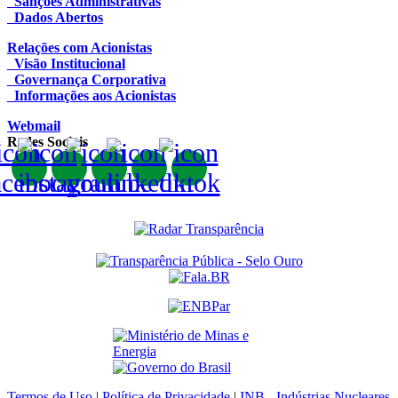
Sanções Administrativas
Dados Abertos
Relações com Acionistas
Visão Institucional
Governança Corporativa
Informações aos Acionistas
Webmail
Redes Sociais
Termos de Uso
|
Política de Privacidade
|
INB - Indústrias Nucleares