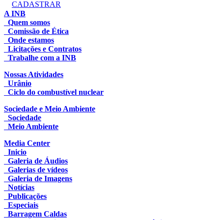
CADASTRAR
A INB
Quem somos
Comissão de Ética
Onde estamos
Licitações e Contratos
Trabalhe com a INB
Nossas Atividades
Urânio
Ciclo do combustível nuclear
Sociedade e Meio Ambiente
Sociedade
Meio Ambiente
Media Center
Inicio
Galeria de Áudios
Galerias de vídeos
Galeria de Imagens
Notícias
Publicações
Especiais
Barragem Caldas