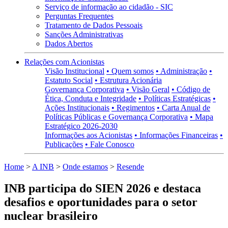
Serviço de informação ao cidadão - SIC
Perguntas Frequentes
Tratamento de Dados Pessoais
Sanções Administrativas
Dados Abertos
Relações com Acionistas
Visão Institucional
• Quem somos
• Administração
•
Estatuto Social
• Estrutura Acionária
Governança Corporativa
• Visão Geral
• Código de
Ética, Conduta e Integridade
• Políticas Estratégicas
•
Ações Institucionais
• Regimentos
• Carta Anual de
Políticas Públicas e Governança Corporativa
• Mapa
Estratégico 2026-2030
Informações aos Acionistas
• Informações Financeiras
•
Publicações
• Fale Conosco
Home
>
A INB
>
Onde estamos
>
Resende
INB participa do SIEN 2026 e destaca
desafios e oportunidades para o setor
nuclear brasileiro