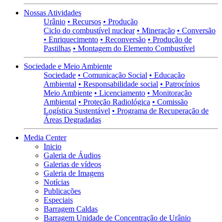
Nossas Atividades
Urânio
• Recursos
• Produção
Ciclo do combustível nuclear
• Mineração
• Conversão
• Enriquecimento
• Reconversão
• Produção de
Pastilhas
• Montagem do Elemento Combustível
Sociedade e Meio Ambiente
Sociedade
• Comunicação Social
• Educação
Ambiental
• Responsabilidade social
• Patrocínios
Meio Ambiente
• Licenciamento
• Monitoração
Ambiental
• Proteção Radiológica
• Comissão
Logística Sustentável
• Programa de Recuperação de
Áreas Degradadas
Media Center
Inicio
Galeria de Áudios
Galerias de vídeos
Galeria de Imagens
Notícias
Publicações
Especiais
Barragem Caldas
Barragem Unidade de Concentração de Urânio