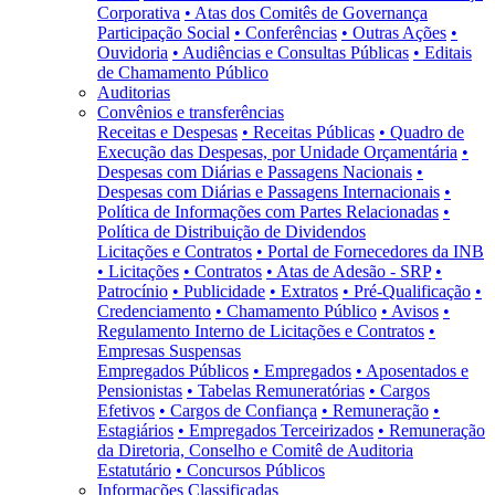
Corporativa
• Atas dos Comitês de Governança
Participação Social
• Conferências
• Outras Ações
•
Ouvidoria
• Audiências e Consultas Públicas
• Editais
de Chamamento Público
Auditorias
Convênios e transferências
Receitas e Despesas
• Receitas Públicas
• Quadro de
Execução das Despesas, por Unidade Orçamentária
•
Despesas com Diárias e Passagens Nacionais
•
Despesas com Diárias e Passagens Internacionais
•
Política de Informações com Partes Relacionadas
•
Política de Distribuição de Dividendos
Licitações e Contratos
• Portal de Fornecedores da INB
• Licitações
• Contratos
• Atas de Adesão - SRP
•
Patrocínio
• Publicidade
• Extratos
• Pré-Qualificação
•
Credenciamento
• Chamamento Público
• Avisos
•
Regulamento Interno de Licitações e Contratos
•
Empresas Suspensas
Empregados Públicos
• Empregados
• Aposentados e
Pensionistas
• Tabelas Remuneratórias
• Cargos
Efetivos
• Cargos de Confiança
• Remuneração
•
Estagiários
• Empregados Terceirizados
• Remuneração
da Diretoria, Conselho e Comitê de Auditoria
Estatutário
• Concursos Públicos
Informações Classificadas