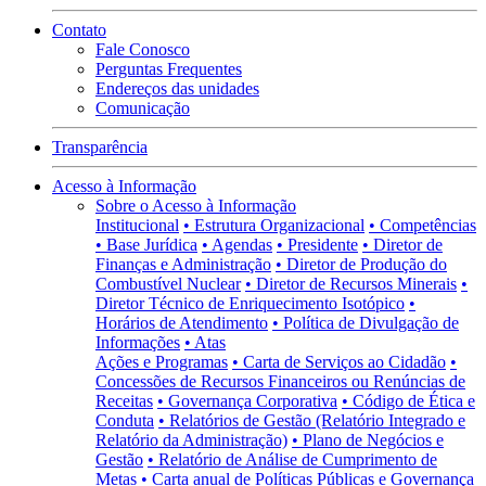
Contato
Fale Conosco
Perguntas Frequentes
Endereços das unidades
Comunicação
Transparência
Acesso à Informação
Sobre o Acesso à Informação
Institucional
• Estrutura Organizacional
• Competências
• Base Jurídica
• Agendas
• Presidente
• Diretor de
Finanças e Administração
• Diretor de Produção do
Combustível Nuclear
• Diretor de Recursos Minerais
•
Diretor Técnico de Enriquecimento Isotópico
•
Horários de Atendimento
• Política de Divulgação de
Informações
• Atas
Ações e Programas
• Carta de Serviços ao Cidadão
•
Concessões de Recursos Financeiros ou Renúncias de
Receitas
• Governança Corporativa
• Código de Ética e
Conduta
• Relatórios de Gestão (Relatório Integrado e
Relatório da Administração)
• Plano de Negócios e
Gestão
• Relatório de Análise de Cumprimento de
Metas
• Carta anual de Políticas Públicas e Governança