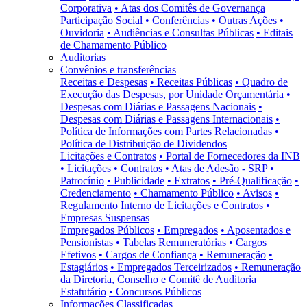
Corporativa
• Atas dos Comitês de Governança
Participação Social
• Conferências
• Outras Ações
•
Ouvidoria
• Audiências e Consultas Públicas
• Editais
de Chamamento Público
Auditorias
Convênios e transferências
Receitas e Despesas
• Receitas Públicas
• Quadro de
Execução das Despesas, por Unidade Orçamentária
•
Despesas com Diárias e Passagens Nacionais
•
Despesas com Diárias e Passagens Internacionais
•
Política de Informações com Partes Relacionadas
•
Política de Distribuição de Dividendos
Licitações e Contratos
• Portal de Fornecedores da INB
• Licitações
• Contratos
• Atas de Adesão - SRP
•
Patrocínio
• Publicidade
• Extratos
• Pré-Qualificação
•
Credenciamento
• Chamamento Público
• Avisos
•
Regulamento Interno de Licitações e Contratos
•
Empresas Suspensas
Empregados Públicos
• Empregados
• Aposentados e
Pensionistas
• Tabelas Remuneratórias
• Cargos
Efetivos
• Cargos de Confiança
• Remuneração
•
Estagiários
• Empregados Terceirizados
• Remuneração
da Diretoria, Conselho e Comitê de Auditoria
Estatutário
• Concursos Públicos
Informações Classificadas