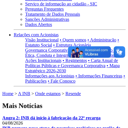
Serviço de informação ao cidadão - SIC
Perguntas Frequentes
Tratamento de Dados Pessoais
Sanções Administrativas
Dados Abertos
Relações com Acionistas
Visão Institucional
• Quem somos
• Administração
•
Estatuto Social
• Estrutura Acionária
Governança Corporativa
• Visão Geral
• Código de
Ética, Conduta e Integridade
• Políticas Estratégicas
•
Ações Institucionais
• Regimentos
• Carta Anual de
Políticas Públicas e Governança Corporativa
• Mapa
Estratégico 2026-2030
Informações aos Acionistas
• Informações Financeiras
•
Publicações
• Fale Conosco
Home
>
A INB
>
Onde estamos
>
Resende
Mais Notícias
Angra 2: INB dá início à fabricação da 22ª recarga
04/08/2026