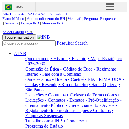
BRASIL
Alto Contraste |
AA+
AA
AA-
|
Acessibilidade
Simplifique!
Plano Médico
|
Autoatendimento do RH
|
Webmail
|
Perguntas Frequentes
|
Serviços
|
Espaço INB
|
Memória INB
|
Comunica BR
Select Language
▼
Participe
Toggle navigation
Pesquisar
Search
Acesso à informação
Legislação
A INB
Quem somos
• História
• Estatuto
• Mapa Estratégico
Canais
2026-2030
Comissão de Ética
• Código de Ética
• Regimento
Interno
• Fale com a Comissao
Onde estamos
• Buena
• Caetité
• EIA - RIMA URA
•
Caldas
• Resende
• Rio de Janeiro
• Santa Quitéria
•
São Paulo
Licitações e Contratos
• Cadastro de Fornecedores
•
Licitações
• Contratos
• Extratos
• Pré-Qualificação
•
Chamamento Público
• Credenciamento
• Avisos
•
Regulamento Interno de Licitações e Contratos
•
Empresas Suspensas
Trabalhe com a INB
• Concurso
•
Programa de Estágio