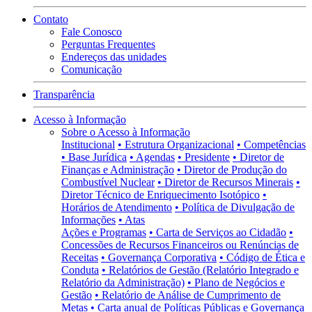
Contato
Fale Conosco
Perguntas Frequentes
Endereços das unidades
Comunicação
Transparência
Acesso à Informação
Sobre o Acesso à Informação
Institucional
• Estrutura Organizacional
• Competências
• Base Jurídica
• Agendas
• Presidente
• Diretor de
Finanças e Administração
• Diretor de Produção do
Combustível Nuclear
• Diretor de Recursos Minerais
•
Diretor Técnico de Enriquecimento Isotópico
•
Horários de Atendimento
• Política de Divulgação de
Informações
• Atas
Ações e Programas
• Carta de Serviços ao Cidadão
•
Concessões de Recursos Financeiros ou Renúncias de
Receitas
• Governança Corporativa
• Código de Ética e
Conduta
• Relatórios de Gestão (Relatório Integrado e
Relatório da Administração)
• Plano de Negócios e
Gestão
• Relatório de Análise de Cumprimento de
Metas
• Carta anual de Políticas Públicas e Governança