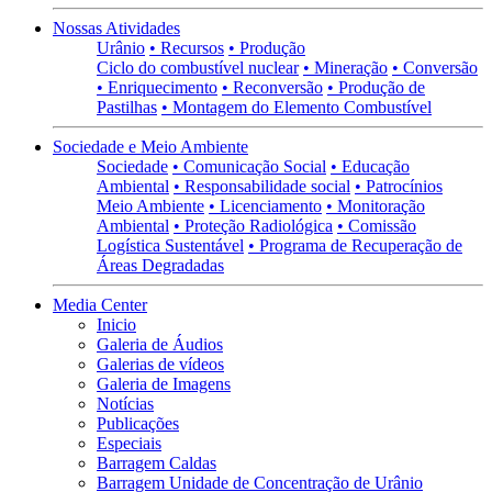
Nossas Atividades
Urânio
• Recursos
• Produção
Ciclo do combustível nuclear
• Mineração
• Conversão
• Enriquecimento
• Reconversão
• Produção de
Pastilhas
• Montagem do Elemento Combustível
Sociedade e Meio Ambiente
Sociedade
• Comunicação Social
• Educação
Ambiental
• Responsabilidade social
• Patrocínios
Meio Ambiente
• Licenciamento
• Monitoração
Ambiental
• Proteção Radiológica
• Comissão
Logística Sustentável
• Programa de Recuperação de
Áreas Degradadas
Media Center
Inicio
Galeria de Áudios
Galerias de vídeos
Galeria de Imagens
Notícias
Publicações
Especiais
Barragem Caldas
Barragem Unidade de Concentração de Urânio