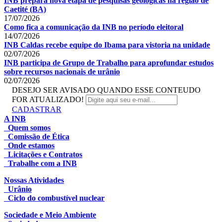
INB prepara nova etapa de pesquisas geológicas na região de
Caetité (BA)
17/07/2026
Como fica a comunicação da INB no período eleitoral
14/07/2026
INB Caldas recebe equipe do Ibama para vistoria na unidade
02/07/2026
INB participa de Grupo de Trabalho para aprofundar estudos
sobre recursos nacionais de urânio
02/07/2026
DESEJO SER AVISADO QUANDO ESSE CONTEUDO
FOR ATUALIZADO!
CADASTRAR
A INB
Quem somos
Comissão de Ética
Onde estamos
Licitações e Contratos
Trabalhe com a INB
Nossas Atividades
Urânio
Ciclo do combustível nuclear
Sociedade e Meio Ambiente