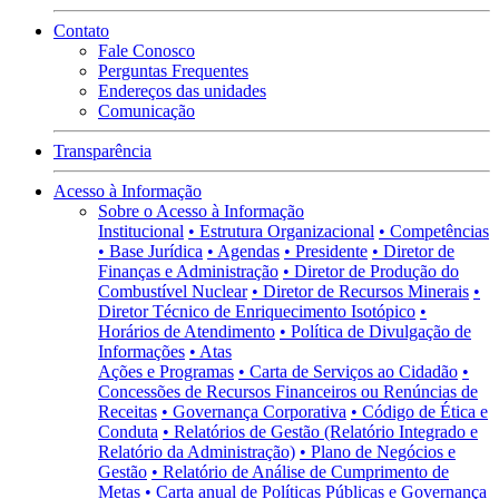
Contato
Fale Conosco
Perguntas Frequentes
Endereços das unidades
Comunicação
Transparência
Acesso à Informação
Sobre o Acesso à Informação
Institucional
• Estrutura Organizacional
• Competências
• Base Jurídica
• Agendas
• Presidente
• Diretor de
Finanças e Administração
• Diretor de Produção do
Combustível Nuclear
• Diretor de Recursos Minerais
•
Diretor Técnico de Enriquecimento Isotópico
•
Horários de Atendimento
• Política de Divulgação de
Informações
• Atas
Ações e Programas
• Carta de Serviços ao Cidadão
•
Concessões de Recursos Financeiros ou Renúncias de
Receitas
• Governança Corporativa
• Código de Ética e
Conduta
• Relatórios de Gestão (Relatório Integrado e
Relatório da Administração)
• Plano de Negócios e
Gestão
• Relatório de Análise de Cumprimento de
Metas
• Carta anual de Políticas Públicas e Governança