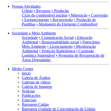
Nossas Atividades
Urânio
• Recursos
• Produção
Ciclo do combustível nuclear
• Mineração
• Conversão
• Enriquecimento
• Reconversão
• Produção de
Pastilhas
• Montagem do Elemento Combustível
Sociedade e Meio Ambiente
Sociedade
• Comunicação Social
• Educação
Ambiental
• Responsabilidade social
• Patrocínios
Meio Ambiente
• Licenciamento
• Monitoração
Ambiental
• Proteção Radiológica
• Comissão
Logística Sustentável
• Programa de Recuperação de
Áreas Degradadas
Media Center
Inicio
Galeria de Áudios
Galerias de vídeos
Galeria de Imagens
Notícias
Publicações
Especiais
Barragem Caldas
Barragem Unidade de Concentração de Urânio