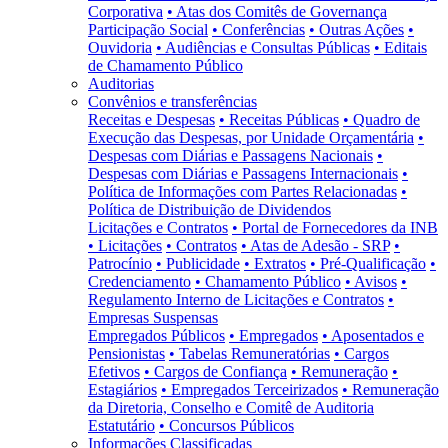
Corporativa
• Atas dos Comitês de Governança
Participação Social
• Conferências
• Outras Ações
•
Ouvidoria
• Audiências e Consultas Públicas
• Editais
de Chamamento Público
Auditorias
Convênios e transferências
Receitas e Despesas
• Receitas Públicas
• Quadro de
Execução das Despesas, por Unidade Orçamentária
•
Despesas com Diárias e Passagens Nacionais
•
Despesas com Diárias e Passagens Internacionais
•
Política de Informações com Partes Relacionadas
•
Política de Distribuição de Dividendos
Licitações e Contratos
• Portal de Fornecedores da INB
• Licitações
• Contratos
• Atas de Adesão - SRP
•
Patrocínio
• Publicidade
• Extratos
• Pré-Qualificação
•
Credenciamento
• Chamamento Público
• Avisos
•
Regulamento Interno de Licitações e Contratos
•
Empresas Suspensas
Empregados Públicos
• Empregados
• Aposentados e
Pensionistas
• Tabelas Remuneratórias
• Cargos
Efetivos
• Cargos de Confiança
• Remuneração
•
Estagiários
• Empregados Terceirizados
• Remuneração
da Diretoria, Conselho e Comitê de Auditoria
Estatutário
• Concursos Públicos
Informações Classificadas