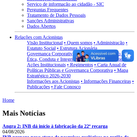
Serviço de informação ao cidadão - SIC
Perguntas Frequentes
Tratamento de Dados Pessoais
Sanções Administrativas
Dados Abertos
Relações com Acionistas
Visão Institucional
• Quem somos
• Administração
•
Estatuto Social
• Estrutura Acionária
Governança Corporativa
• Visão Geral
• Código de
Ética, Conduta e Integridade
• Políticas Estratégicas
•
Ações Institucionais
• Regimentos
• Carta Anual de
Políticas Públicas e Governança Corporativa
• Mapa
Estratégico 2026-2030
Informações aos Acionistas
• Informações Financeiras
•
Publicações
• Fale Conosco
Home
Mais Notícias
Angra 2: INB dá início à fabricação da 22ª recarga
04/08/2026