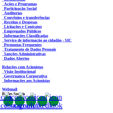
Ações e Programas
Participação Social
Auditorias
Convênios e transferências
Receitas e Despesas
Licitações e Contratos
Empregados Públicos
Informações Classificadas
Serviço de informação ao cidadão - SIC
Perguntas Frequentes
Tratamento de Dados Pessoais
Sanções Administrativas
Dados Abertos
Relações com Acionistas
Visão Institucional
Governança Corporativa
Informações aos Acionistas
Webmail
Redes Sociais