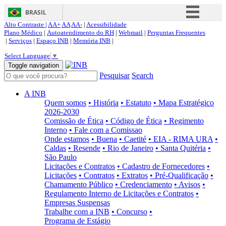
BRASIL
Alto Contraste |
AA+
AA
AA-
|
Acessibilidade
Simplifique!
Plano Médico
|
Autoatendimento do RH
|
Webmail
|
Perguntas Frequentes
|
Serviços
|
Espaço INB
|
Memória INB
|
Comunica BR
Select Language
▼
Participe
Toggle navigation
Pesquisar
Search
Acesso à informação
Legislação
A INB
Quem somos
• História
• Estatuto
• Mapa Estratégico
Canais
2026-2030
Comissão de Ética
• Código de Ética
• Regimento
Interno
• Fale com a Comissao
Onde estamos
• Buena
• Caetité
• EIA - RIMA URA
•
Caldas
• Resende
• Rio de Janeiro
• Santa Quitéria
•
São Paulo
Licitações e Contratos
• Cadastro de Fornecedores
•
Licitações
• Contratos
• Extratos
• Pré-Qualificação
•
Chamamento Público
• Credenciamento
• Avisos
•
Regulamento Interno de Licitações e Contratos
•
Empresas Suspensas
Trabalhe com a INB
• Concurso
•
Programa de Estágio