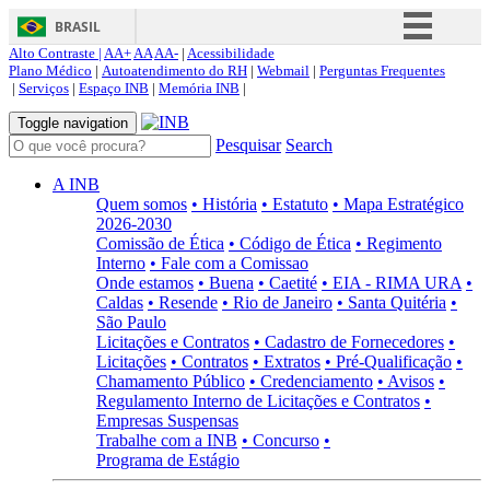
BRASIL
Alto Contraste |
AA+
AA
AA-
|
Acessibilidade
Simplifique!
Plano Médico
|
Autoatendimento do RH
|
Webmail
|
Perguntas Frequentes
|
Serviços
|
Espaço INB
|
Memória INB
|
Comunica BR
Toggle navigation
Participe
Pesquisar
Search
Acesso à informação
A INB
Legislação
Quem somos
• História
• Estatuto
• Mapa Estratégico
2026-2030
Canais
Comissão de Ética
• Código de Ética
• Regimento
Interno
• Fale com a Comissao
Onde estamos
• Buena
• Caetité
• EIA - RIMA URA
•
Caldas
• Resende
• Rio de Janeiro
• Santa Quitéria
•
São Paulo
Licitações e Contratos
• Cadastro de Fornecedores
•
Licitações
• Contratos
• Extratos
• Pré-Qualificação
•
Chamamento Público
• Credenciamento
• Avisos
•
Regulamento Interno de Licitações e Contratos
•
Empresas Suspensas
Trabalhe com a INB
• Concurso
•
Programa de Estágio