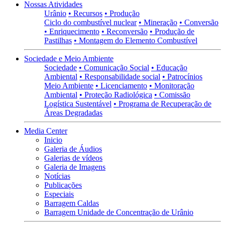
Nossas Atividades
Urânio
• Recursos
• Produção
Ciclo do combustível nuclear
• Mineração
• Conversão
• Enriquecimento
• Reconversão
• Produção de
Pastilhas
• Montagem do Elemento Combustível
Sociedade e Meio Ambiente
Sociedade
• Comunicação Social
• Educação
Ambiental
• Responsabilidade social
• Patrocínios
Meio Ambiente
• Licenciamento
• Monitoração
Ambiental
• Proteção Radiológica
• Comissão
Logística Sustentável
• Programa de Recuperação de
Áreas Degradadas
Media Center
Inicio
Galeria de Áudios
Galerias de vídeos
Galeria de Imagens
Notícias
Publicações
Especiais
Barragem Caldas
Barragem Unidade de Concentração de Urânio