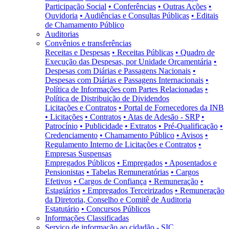
Participação Social
• Conferências
• Outras Ações
•
Ouvidoria
• Audiências e Consultas Públicas
• Editais
de Chamamento Público
Auditorias
Convênios e transferências
Receitas e Despesas
• Receitas Públicas
• Quadro de
Execução das Despesas, por Unidade Orçamentária
•
Despesas com Diárias e Passagens Nacionais
•
Despesas com Diárias e Passagens Internacionais
•
Política de Informações com Partes Relacionadas
•
Política de Distribuição de Dividendos
Licitações e Contratos
• Portal de Fornecedores da INB
• Licitações
• Contratos
• Atas de Adesão - SRP
•
Patrocínio
• Publicidade
• Extratos
• Pré-Qualificação
•
Credenciamento
• Chamamento Público
• Avisos
•
Regulamento Interno de Licitações e Contratos
•
Empresas Suspensas
Empregados Públicos
• Empregados
• Aposentados e
Pensionistas
• Tabelas Remuneratórias
• Cargos
Efetivos
• Cargos de Confiança
• Remuneração
•
Estagiários
• Empregados Terceirizados
• Remuneração
da Diretoria, Conselho e Comitê de Auditoria
Estatutário
• Concursos Públicos
Informações Classificadas
Serviço de informação ao cidadão - SIC