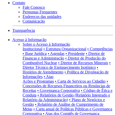
Contato
Fale Conosco
Perguntas Frequentes
Endereços das unidades
Comunicação
Transparência
Acesso à Informação
Sobre o Acesso à Informação
Institucional
• Estrutura Organizacional
• Competências
• Base Jurídica
• Agendas
• Presidente
• Diretor de
Finanças e Administração
• Diretor de Produção do
Combustível Nuclear
• Diretor de Recursos Minerais
•
Diretor Técnico de Enriquecimento Isotópico
•
Horários de Atendimento
• Política de Divulgação de
Informações
• Atas
Ações e Programas
• Carta de Serviços ao Cidadão
•
Concessões de Recursos Financeiros ou Renúncias de
Receitas
• Governança Corporativa
• Código de Ética e
Conduta
• Relatórios de Gestão (Relatório Integrado e
Relatório da Administração)
• Plano de Negócios e
Gestão
• Relatório de Análise de Cumprimento de
Metas
• Carta anual de Políticas Públicas e Governança
Corporativa
• Atas dos Comitês de Governança