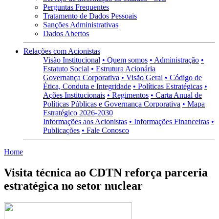
Perguntas Frequentes
Tratamento de Dados Pessoais
Sanções Administrativas
Dados Abertos
Relações com Acionistas
Visão Institucional
• Quem somos
• Administração
•
Estatuto Social
• Estrutura Acionária
Governança Corporativa
• Visão Geral
• Código de
Ética, Conduta e Integridade
• Políticas Estratégicas
•
Ações Institucionais
• Regimentos
• Carta Anual de
Políticas Públicas e Governança Corporativa
• Mapa
Estratégico 2026-2030
Informações aos Acionistas
• Informações Financeiras
•
Publicações
• Fale Conosco
Home
Visita técnica ao CDTN reforça parceria
estratégica no setor nuclear