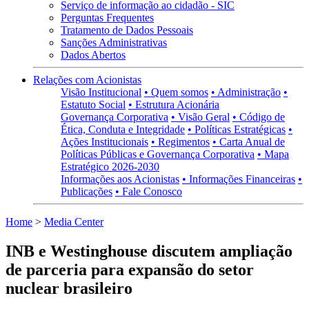
Serviço de informação ao cidadão - SIC
Perguntas Frequentes
Tratamento de Dados Pessoais
Sanções Administrativas
Dados Abertos
Relações com Acionistas
Visão Institucional
• Quem somos
• Administração
•
Estatuto Social
• Estrutura Acionária
Governança Corporativa
• Visão Geral
• Código de
Ética, Conduta e Integridade
• Políticas Estratégicas
•
Ações Institucionais
• Regimentos
• Carta Anual de
Políticas Públicas e Governança Corporativa
• Mapa
Estratégico 2026-2030
Informações aos Acionistas
• Informações Financeiras
•
Publicações
• Fale Conosco
Home
>
Media Center
INB e Westinghouse discutem ampliação
de parceria para expansão do setor
nuclear brasileiro