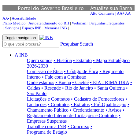
Portal do Governo Brasileiro
Atualize sua Barra
Alto Contraste |
AA+
AA
de Governo
AA-
|
Acessibilidade
Plano Médico
|
Autoatendimento do RH
|
Webmail
|
Perguntas Frequentes
|
Serviços
|
Espaço INB
|
Memória INB
|
Toggle navigation
Pesquisar
Search
A INB
Quem somos
• História
• Estatuto
• Mapa Estratégico
2026-2030
Comissão de Ética
• Código de Ética
• Regimento
Interno
• Fale com a Comissao
Onde estamos
• Buena
• Caetité
• EIA - RIMA URA
•
Caldas
• Resende
• Rio de Janeiro
• Santa Quitéria
•
São Paulo
Licitações e Contratos
• Cadastro de Fornecedores
•
Licitações
• Contratos
• Extratos
• Pré-Qualificação
•
Chamamento Público
• Credenciamento
• Avisos
•
Regulamento Interno de Licitações e Contratos
•
Empresas Suspensas
Trabalhe com a INB
• Concurso
•
Programa de Estágio