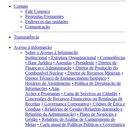
Contato
Fale Conosco
Perguntas Frequentes
Endereços das unidades
Comunicação
Transparência
Acesso à Informação
Sobre o Acesso à Informação
Institucional
• Estrutura Organizacional
• Competências
• Base Jurídica
• Agendas
• Presidente
• Diretor de
Finanças e Administração
• Diretor de Produção do
Combustível Nuclear
• Diretor de Recursos Minerais
•
Diretor Técnico de Enriquecimento Isotópico
•
Horários de Atendimento
• Política de Divulgação de
Informações
• Atas
Ações e Programas
• Carta de Serviços ao Cidadão
•
Concessões de Recursos Financeiros ou Renúncias de
Receitas
• Governança Corporativa
• Código de Ética e
Conduta
• Relatórios de Gestão (Relatório Integrado e
Relatório da Administração)
• Plano de Negócios e
Gestão
• Relatório de Análise de Cumprimento de
Metas
• Carta anual de Políticas Públicas e Governança