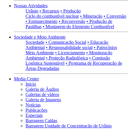
Nossas Atividades
Urânio
• Recursos
• Produção
Ciclo do combustível nuclear
• Mineração
• Conversão
• Enriquecimento
• Reconversão
• Produção de
Pastilhas
• Montagem do Elemento Combustível
Sociedade e Meio Ambiente
Sociedade
• Comunicação Social
• Educação
Ambiental
• Responsabilidade social
• Patrocínios
Meio Ambiente
• Licenciamento
• Monitoração
Ambiental
• Proteção Radiológica
• Comissão
Logística Sustentável
• Programa de Recuperação de
Áreas Degradadas
Media Center
Inicio
Galeria de Áudios
Galerias de vídeos
Galeria de Imagens
Notícias
Publicações
Especiais
Barragem Caldas
Barragem Unidade de Concentração de Urânio