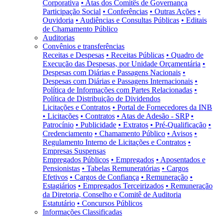
Corporativa
• Atas dos Comitês de Governança
Participação Social
• Conferências
• Outras Ações
•
Ouvidoria
• Audiências e Consultas Públicas
• Editais
de Chamamento Público
Auditorias
Convênios e transferências
Receitas e Despesas
• Receitas Públicas
• Quadro de
Execução das Despesas, por Unidade Orçamentária
•
Despesas com Diárias e Passagens Nacionais
•
Despesas com Diárias e Passagens Internacionais
•
Política de Informações com Partes Relacionadas
•
Política de Distribuição de Dividendos
Licitações e Contratos
• Portal de Fornecedores da INB
• Licitações
• Contratos
• Atas de Adesão - SRP
•
Patrocínio
• Publicidade
• Extratos
• Pré-Qualificação
•
Credenciamento
• Chamamento Público
• Avisos
•
Regulamento Interno de Licitações e Contratos
•
Empresas Suspensas
Empregados Públicos
• Empregados
• Aposentados e
Pensionistas
• Tabelas Remuneratórias
• Cargos
Efetivos
• Cargos de Confiança
• Remuneração
•
Estagiários
• Empregados Terceirizados
• Remuneração
da Diretoria, Conselho e Comitê de Auditoria
Estatutário
• Concursos Públicos
Informações Classificadas