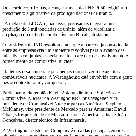
De acordo com Tomás, alcançar a meta do PNE 2050 exigirá um
crescimento significativo da produção nacional de urânio.
“A meta é de 14 GW e, para isso, precisamos chegar a uma
produção de 3 mil toneladas de urânio, além de viabilizar a
ampliação do ciclo do combustível no Brasil”, destacou.
O presidente da INB ressaltou ainda que a parceria já consolidada
entre as empresas cria um ambiente favorável para o avanço das
iniciativas conjuntas, especialmente na área de desenvolvimento e
fornecimento de combustível nuclear.
“Já temos essa parceria e já sabemos como fazer o design dos
combustíveis nucleares. A Westinghouse está envolvida com a gente
nesse contexto todo”, completou.
Participaram da reunião Kevin Askew, diretor de Soluções do
Combustível Nuclear da Westinghouse; Chris Wagener, vice-
presidente de Combustível Nuclear para as Américas; Stephen
McKinney, vice-presidente de Mercado para as Américas; David
Chan, vice-presidente de Mercado para a América Latina; e João
Gonçalves, diretor técnico da Inframinerals.
A Westinghouse Electric Company é uma das principais empresas
globais do setor nuclear, com atuação em tecnologias para geração