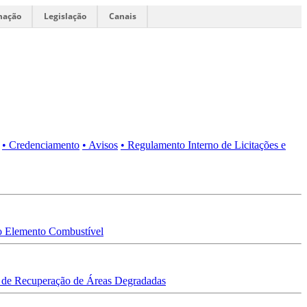
mação
Legislação
Canais
• Credenciamento
• Avisos
• Regulamento Interno de Licitações e
 Elemento Combustível
 de Recuperação de Áreas Degradadas