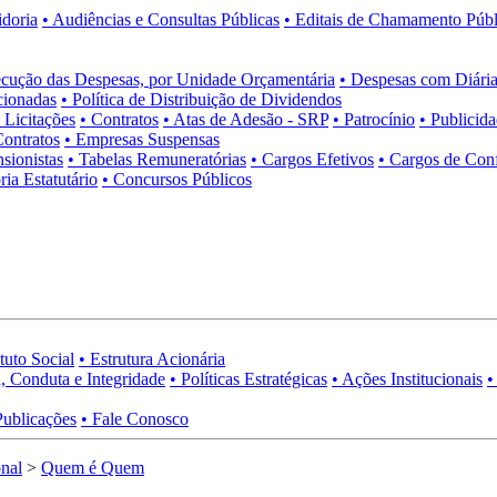
idoria
• Audiências e Consultas Públicas
• Editais de Chamamento Públ
cução das Despesas, por Unidade Orçamentária
• Despesas com Diária
cionadas
• Política de Distribuição de Dividendos
• Licitações
• Contratos
• Atas de Adesão - SRP
• Patrocínio
• Publicid
Contratos
• Empresas Suspensas
sionistas
• Tabelas Remuneratórias
• Cargos Efetivos
• Cargos de Con
ia Estatutário
• Concursos Públicos
tuto Social
• Estrutura Acionária
, Conduta e Integridade
• Políticas Estratégicas
• Ações Institucionais
•
Publicações
• Fale Conosco
onal
>
Quem é Quem