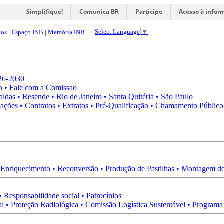
Simplifique!
Comunica BR
Participe
Acesso à infor
Select Language
▼
ços
|
Espaço INB
|
Memória INB
|
026-2030
o
• Fale com a Comissao
aldas
• Resende
• Rio de Janeiro
• Santa Quitéria
• São Paulo
tações
• Contratos
• Extratos
• Pré-Qualificação
• Chamamento Público
 Enriquecimento
• Reconversão
• Produção de Pastilhas
• Montagem do
• Responsabilidade social
• Patrocínios
al
• Proteção Radiológica
• Comissão Logística Sustentável
• Programa