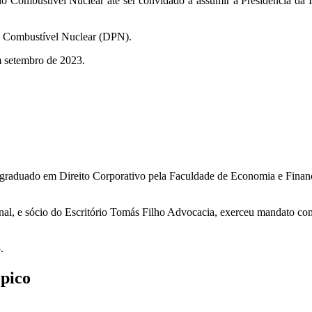
o Combustível Nuclear até ser convidado a assumir a Presidência da I
o Combustível Nuclear (DPN).
 setembro de 2023.
s-graduado em Direito Corporativo pela Faculdade de Economia e Fin
nal, e sócio do Escritório Tomás Filho Advocacia, exerceu mandato c
5.
ópico