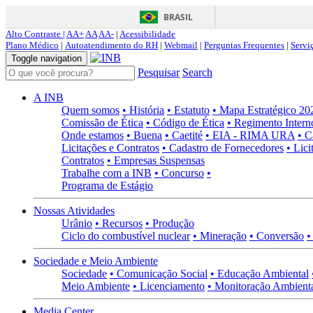
BRASIL
Alto Contraste |
AA+
AA
AA-
|
Acessibilidade
Plano Médico
|
Autoatendimento do RH
|
Webmail
|
Perguntas Frequentes
|
Servi
Toggle navigation
Pesquisar
Search
A INB
Quem somos
• História
• Estatuto
• Mapa Estratégico 2
Comissão de Ética
• Código de Ética
• Regimento Intern
Onde estamos
• Buena
• Caetité
• EIA - RIMA URA
• C
Licitações e Contratos
• Cadastro de Fornecedores
• Lici
Contratos
• Empresas Suspensas
Trabalhe com a INB
• Concurso
•
Programa de Estágio
Nossas Atividades
Urânio
• Recursos
• Produção
Ciclo do combustível nuclear
• Mineração
• Conversão
•
Sociedade e Meio Ambiente
Sociedade
• Comunicação Social
• Educação Ambiental
Meio Ambiente
• Licenciamento
• Monitoração Ambient
Media Center