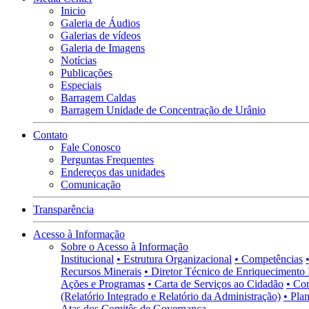
Inicio
Galeria de Áudios
Galerias de vídeos
Galeria de Imagens
Notícias
Publicações
Especiais
Barragem Caldas
Barragem Unidade de Concentração de Urânio
Contato
Fale Conosco
Perguntas Frequentes
Endereços das unidades
Comunicação
Transparência
Acesso à Informação
Sobre o Acesso à Informação
Institucional
• Estrutura Organizacional
• Competências
Recursos Minerais
• Diretor Técnico de Enriquecimento 
Ações e Programas
• Carta de Serviços ao Cidadão
• Co
(Relatório Integrado e Relatório da Administração)
• Pla
Atas dos Comitês de Governança