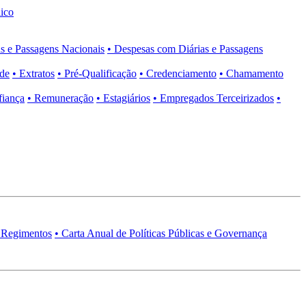
ico
s e Passagens Nacionais
• Despesas com Diárias e Passagens
ade
• Extratos
• Pré-Qualificação
• Credenciamento
• Chamamento
fiança
• Remuneração
• Estagiários
• Empregados Terceirizados
•
 Regimentos
• Carta Anual de Políticas Públicas e Governança