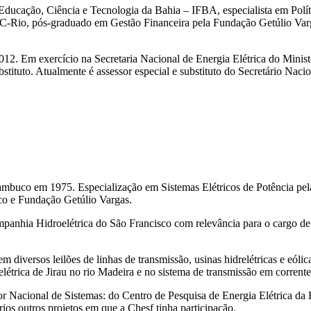
e Educação, Ciência e Tecnologia da Bahia – IFBA, especialista em Polí
PUC-Rio, pós-graduado em Gestão Financeira pela Fundação Getúlio Var
2012. Em exercício na Secretaria Nacional de Energia Elétrica do Mini
bstituto. Atualmente é assessor especial e substituto do Secretário Nacio
mbuco em 1975. Especialização em Sistemas Elétricos de Potência pela
co e Fundação Getúlio Vargas.
anhia Hidroelétrica do São Francisco com relevância para o cargo de
o em diversos leilões de linhas de transmissão, usinas hidrelétricas e e
étrica de Jirau no rio Madeira e no sistema de transmissão em corrente
Nacional de Sistemas: do Centro de Pesquisa de Energia Elétrica da E
rios outros projetos em que a Chesf tinha participação.