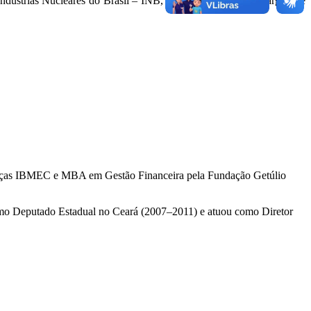
ndústrias Nucleares do Brasil – INB, em outubro de 2017, cargo que
anças IBMEC e MBA em Gestão Financeira pela Fundação Getúlio
omo Deputado Estadual no Ceará (2007–2011) e atuou como Diretor