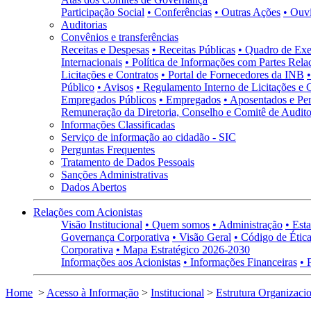
Participação Social
• Conferências
• Outras Ações
• Ouv
Auditorias
Convênios e transferências
Receitas e Despesas
• Receitas Públicas
• Quadro de Exe
Internacionais
• Política de Informações com Partes Rela
Licitações e Contratos
• Portal de Fornecedores da INB
Público
• Avisos
• Regulamento Interno de Licitações e 
Empregados Públicos
• Empregados
• Aposentados e Pen
Remuneração da Diretoria, Conselho e Comitê de Auditor
Informações Classificadas
Serviço de informação ao cidadão - SIC
Perguntas Frequentes
Tratamento de Dados Pessoais
Sanções Administrativas
Dados Abertos
Relações com Acionistas
Visão Institucional
• Quem somos
• Administração
• Esta
Governança Corporativa
• Visão Geral
• Código de Ética
Corporativa
• Mapa Estratégico 2026-2030
Informações aos Acionistas
• Informações Financeiras
• 
Home
>
Acesso à Informação
>
Institucional
>
Estrutura Organizaci