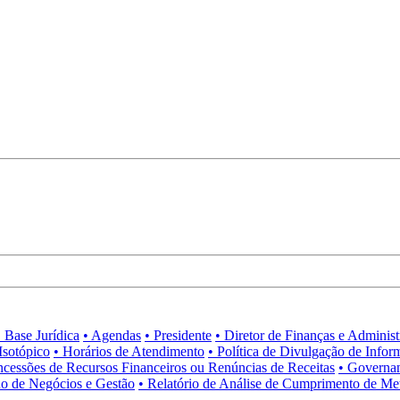
• Base Jurídica
• Agendas
• Presidente
• Diretor de Finanças e Adminis
Isotópico
• Horários de Atendimento
• Política de Divulgação de Infor
ncessões de Recursos Financeiros ou Renúncias de Receitas
• Governa
no de Negócios e Gestão
• Relatório de Análise de Cumprimento de Me