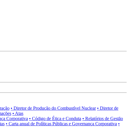
tração
• Diretor de Produção do Combustível Nuclear
• Diretor de
mações
• Atas
nça Corporativa
• Código de Ética e Conduta
• Relatórios de Gestão
tas
• Carta anual de Políticas Públicas e Governança Corporativa
•