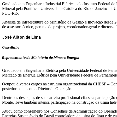
Graduado em Engenharia Industrial Elétrica pelo Instituto Federal d
Mineral pela Pontifícia Universidade Católica do Rio de Janeiro – 
PUC-Rio.
Analista de infraestrutura do Ministério da Gestão e Inovação desde 
de assessor técnico, gerente de projeto, coordenador-geral e diretor-su
José Ailton de Lima
Conselheiro
Representante do Ministério de Minas e Energia
Graduado em Engenharia Elétrica pela Universidade Federal de Perna
Mercado de Energia Elétrica pela Universidade Federal de Pernambu
Ocupou diversos cargos na estrutura organizacional da CHESF – Comp
posteriormente como Diretor de Operação.
Dentre os destaques de sua carreira profissional cita-se a participaçã
Monte. Teve também intensa participação na construção da usina hidrel
Atuou como conselheiro nos Conselhos de Administração do Operador 
Energias Sustentáveis do Brasil controladora da usina de Jirau e de vá