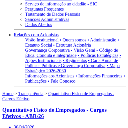
Serviço de informação ao cidadão - SIC
Perguntas Frequentes
Tratamento de Dados Pessoais
Sanções Administrativas
Dados Abertos
Relações com Acionistas
Visão Institucional
• Quem somos
• Administração
•
Estatuto Social
• Estrutura Acionária
Governança Corporativa
• Visão Geral
• Código de
Ética, Conduta e Integridade
• Políticas Estratégicas
•
Ações Institucionais
• Regimentos
• Carta Anual de
Políticas Públicas e Governança Corporativa
• Mapa
Estratégico 2026-2030
Informações aos Acionistas
• Informações Financeiras
•
Publicações
• Fale Conosco
Home
>
Transparência
>
Quantitativo Físico de Empregados -
Cargos Efetivo
Quantitativo Físico de Empregados - Cargos
Efetivos - ABR/26
30/04/2026