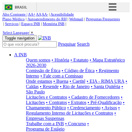
BRASIL
Alto Contraste |
AA+
AA
AA-
|
Acessibilidade
Simplifique!
Plano Médico
|
Autoatendimento do RH
|
Webmail
|
Perguntas Frequentes
|
Serviços
|
Espaço INB
|
Memória INB
|
Comunica BR
Select Language
▼
Participe
Toggle navigation
Pesquisar
Search
Acesso à informação
Legislação
A INB
Quem somos
• História
• Estatuto
• Mapa Estratégico
Canais
2026-2030
Comissão de Ética
• Código de Ética
• Regimento
Interno
• Fale com a Comissao
Onde estamos
• Buena
• Caetité
• EIA - RIMA URA
•
Caldas
• Resende
• Rio de Janeiro
• Santa Quitéria
•
São Paulo
Licitações e Contratos
• Cadastro de Fornecedores
•
Licitações
• Contratos
• Extratos
• Pré-Qualificação
•
Chamamento Público
• Credenciamento
• Avisos
•
Regulamento Interno de Licitações e Contratos
•
Empresas Suspensas
Trabalhe com a INB
• Concurso
•
Programa de Estágio