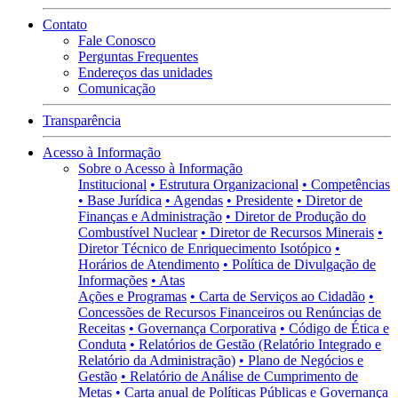
Contato
Fale Conosco
Perguntas Frequentes
Endereços das unidades
Comunicação
Transparência
Acesso à Informação
Sobre o Acesso à Informação
Institucional
• Estrutura Organizacional
• Competências
• Base Jurídica
• Agendas
• Presidente
• Diretor de
Finanças e Administração
• Diretor de Produção do
Combustível Nuclear
• Diretor de Recursos Minerais
•
Diretor Técnico de Enriquecimento Isotópico
•
Horários de Atendimento
• Política de Divulgação de
Informações
• Atas
Ações e Programas
• Carta de Serviços ao Cidadão
•
Concessões de Recursos Financeiros ou Renúncias de
Receitas
• Governança Corporativa
• Código de Ética e
Conduta
• Relatórios de Gestão (Relatório Integrado e
Relatório da Administração)
• Plano de Negócios e
Gestão
• Relatório de Análise de Cumprimento de
Metas
• Carta anual de Políticas Públicas e Governança