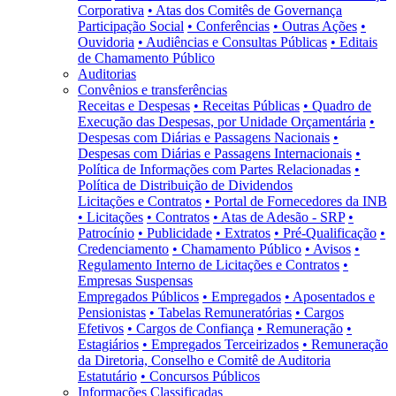
Corporativa
• Atas dos Comitês de Governança
Participação Social
• Conferências
• Outras Ações
•
Ouvidoria
• Audiências e Consultas Públicas
• Editais
de Chamamento Público
Auditorias
Convênios e transferências
Receitas e Despesas
• Receitas Públicas
• Quadro de
Execução das Despesas, por Unidade Orçamentária
•
Despesas com Diárias e Passagens Nacionais
•
Despesas com Diárias e Passagens Internacionais
•
Política de Informações com Partes Relacionadas
•
Política de Distribuição de Dividendos
Licitações e Contratos
• Portal de Fornecedores da INB
• Licitações
• Contratos
• Atas de Adesão - SRP
•
Patrocínio
• Publicidade
• Extratos
• Pré-Qualificação
•
Credenciamento
• Chamamento Público
• Avisos
•
Regulamento Interno de Licitações e Contratos
•
Empresas Suspensas
Empregados Públicos
• Empregados
• Aposentados e
Pensionistas
• Tabelas Remuneratórias
• Cargos
Efetivos
• Cargos de Confiança
• Remuneração
•
Estagiários
• Empregados Terceirizados
• Remuneração
da Diretoria, Conselho e Comitê de Auditoria
Estatutário
• Concursos Públicos
Informações Classificadas