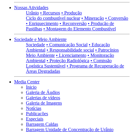
Nossas Atividades
Urânio
• Recursos
• Produção
Ciclo do combustível nuclear
• Mineração
• Conversão
• Enriquecimento
• Reconversão
• Produção de
Pastilhas
• Montagem do Elemento Combustível
Sociedade e Meio Ambiente
Sociedade
• Comunicação Social
• Educação
Ambiental
• Responsabilidade social
• Patrocínios
Meio Ambiente
• Licenciamento
• Monitoração
Ambiental
• Proteção Radiológica
• Comissão
Logística Sustentável
• Programa de Recuperação de
Áreas Degradadas
Media Center
Inicio
Galeria de Áudios
Galerias de vídeos
Galeria de Imagens
Notícias
Publicações
Especiais
Barragem Caldas
Barragem Unidade de Concentração de Urânio