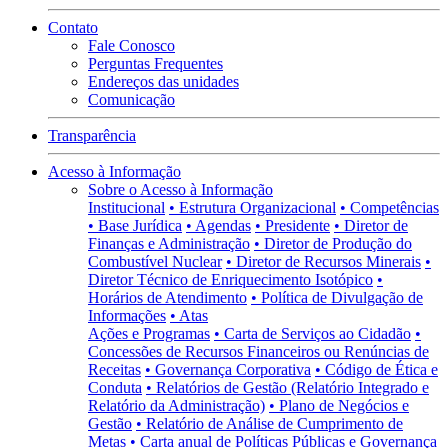
Contato
Fale Conosco
Perguntas Frequentes
Endereços das unidades
Comunicação
Transparência
Acesso à Informação
Sobre o Acesso à Informação
Institucional
• Estrutura Organizacional
• Competências
• Base Jurídica
• Agendas
• Presidente
• Diretor de
Finanças e Administração
• Diretor de Produção do
Combustível Nuclear
• Diretor de Recursos Minerais
•
Diretor Técnico de Enriquecimento Isotópico
•
Horários de Atendimento
• Política de Divulgação de
Informações
• Atas
Ações e Programas
• Carta de Serviços ao Cidadão
•
Concessões de Recursos Financeiros ou Renúncias de
Receitas
• Governança Corporativa
• Código de Ética e
Conduta
• Relatórios de Gestão (Relatório Integrado e
Relatório da Administração)
• Plano de Negócios e
Gestão
• Relatório de Análise de Cumprimento de
Metas
• Carta anual de Políticas Públicas e Governança