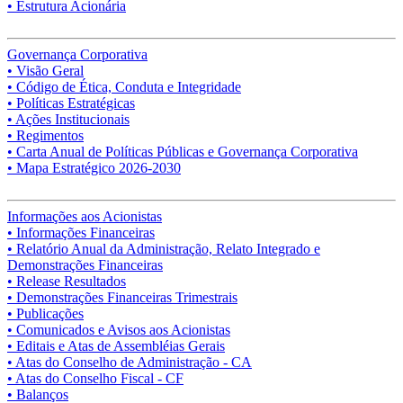
• Estrutura Acionária
Governança Corporativa
• Visão Geral
• Código de Ética, Conduta e Integridade
• Políticas Estratégicas
• Ações Institucionais
• Regimentos
• Carta Anual de Políticas Públicas e Governança Corporativa
• Mapa Estratégico 2026-2030
Informações aos Acionistas
• Informações Financeiras
• Relatório Anual da Administração, Relato Integrado e
Demonstrações Financeiras
• Release Resultados
• Demonstrações Financeiras Trimestrais
• Publicações
• Comunicados e Avisos aos Acionistas
• Editais e Atas de Assembléias Gerais
• Atas do Conselho de Administração - CA
• Atas do Conselho Fiscal - CF
• Balanços