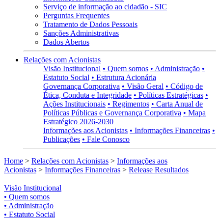
Serviço de informação ao cidadão - SIC
Perguntas Frequentes
Tratamento de Dados Pessoais
Sanções Administrativas
Dados Abertos
Relações com Acionistas
Visão Institucional
• Quem somos
• Administração
•
Estatuto Social
• Estrutura Acionária
Governança Corporativa
• Visão Geral
• Código de
Ética, Conduta e Integridade
• Políticas Estratégicas
•
Ações Institucionais
• Regimentos
• Carta Anual de
Políticas Públicas e Governança Corporativa
• Mapa
Estratégico 2026-2030
Informações aos Acionistas
• Informações Financeiras
•
Publicações
• Fale Conosco
Home
>
Relações com Acionistas
>
Informações aos
Acionistas
>
Informações Financeiras
>
Release Resultados
Visão Institucional
• Quem somos
• Administração
• Estatuto Social