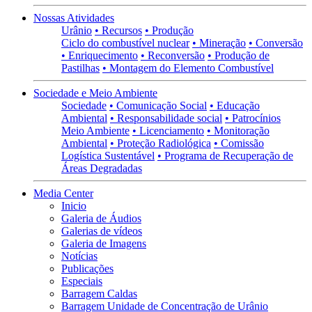
Nossas Atividades
Urânio
• Recursos
• Produção
Ciclo do combustível nuclear
• Mineração
• Conversão
• Enriquecimento
• Reconversão
• Produção de
Pastilhas
• Montagem do Elemento Combustível
Sociedade e Meio Ambiente
Sociedade
• Comunicação Social
• Educação
Ambiental
• Responsabilidade social
• Patrocínios
Meio Ambiente
• Licenciamento
• Monitoração
Ambiental
• Proteção Radiológica
• Comissão
Logística Sustentável
• Programa de Recuperação de
Áreas Degradadas
Media Center
Inicio
Galeria de Áudios
Galerias de vídeos
Galeria de Imagens
Notícias
Publicações
Especiais
Barragem Caldas
Barragem Unidade de Concentração de Urânio