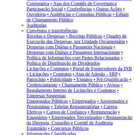
Corporativa
• Atas dos Comitês de Governança
Participação Social
• Conferências
• Outras Ações
•
Ouvidoria
• Audiências e Consultas Públicas
• Editais
de Chamamento Público
Auditorias
Convênios e transferências
Receitas e Despesas
• Receitas Públicas
• Quadro de
Execução das Despesas, por Unidade Orçamentária
•
Despesas com Diárias e Passagens Nacionais
•
Despesas com Diárias e Passagens Internacionais
•
Política de Informações com Partes Relacionadas
•
Política de Distribuição de Dividendos
Licitações e Contratos
• Portal de Fornecedores da INB
• Licitações
• Contratos
• Atas de Adesão - SRP
•
Patrocínio
• Publicidade
• Extratos
• Pré-Qualificação
•
Credenciamento
• Chamamento Público
• Avisos
•
Regulamento Interno de Licitações e Contratos
•
Empresas Suspensas
Empregados Públicos
• Empregados
• Aposentados e
Pensionistas
• Tabelas Remuneratórias
• Cargos
Efetivos
• Cargos de Confiança
• Remuneração
•
Estagiários
• Empregados Terceirizados
• Remuneração
da Diretoria, Conselho e Comitê de Auditoria
Estatutário
• Concursos Públicos
Informações Classificadas