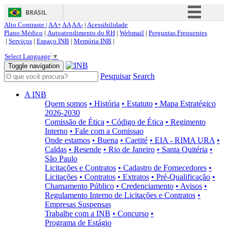
BRASIL
Alto Contraste |
AA+
AA
AA-
|
Acessibilidade
Simplifique!
Plano Médico
|
Autoatendimento do RH
|
Webmail
|
Perguntas Frequentes
|
Serviços
|
Espaço INB
|
Memória INB
|
Comunica BR
Select Language
▼
Participe
Toggle navigation
Pesquisar
Search
Acesso à informação
Legislação
A INB
Quem somos
• História
• Estatuto
• Mapa Estratégico
Canais
2026-2030
Comissão de Ética
• Código de Ética
• Regimento
Interno
• Fale com a Comissao
Onde estamos
• Buena
• Caetité
• EIA - RIMA URA
•
Caldas
• Resende
• Rio de Janeiro
• Santa Quitéria
•
São Paulo
Licitações e Contratos
• Cadastro de Fornecedores
•
Licitações
• Contratos
• Extratos
• Pré-Qualificação
•
Chamamento Público
• Credenciamento
• Avisos
•
Regulamento Interno de Licitações e Contratos
•
Empresas Suspensas
Trabalhe com a INB
• Concurso
•
Programa de Estágio