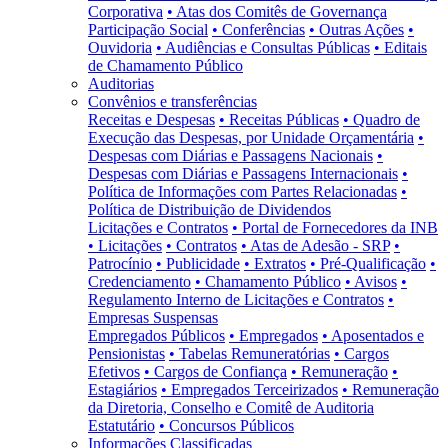
Corporativa
• Atas dos Comitês de Governança
Participação Social
• Conferências
• Outras Ações
•
Ouvidoria
• Audiências e Consultas Públicas
• Editais
de Chamamento Público
Auditorias
Convênios e transferências
Receitas e Despesas
• Receitas Públicas
• Quadro de
Execução das Despesas, por Unidade Orçamentária
•
Despesas com Diárias e Passagens Nacionais
•
Despesas com Diárias e Passagens Internacionais
•
Política de Informações com Partes Relacionadas
•
Política de Distribuição de Dividendos
Licitações e Contratos
• Portal de Fornecedores da INB
• Licitações
• Contratos
• Atas de Adesão - SRP
•
Patrocínio
• Publicidade
• Extratos
• Pré-Qualificação
•
Credenciamento
• Chamamento Público
• Avisos
•
Regulamento Interno de Licitações e Contratos
•
Empresas Suspensas
Empregados Públicos
• Empregados
• Aposentados e
Pensionistas
• Tabelas Remuneratórias
• Cargos
Efetivos
• Cargos de Confiança
• Remuneração
•
Estagiários
• Empregados Terceirizados
• Remuneração
da Diretoria, Conselho e Comitê de Auditoria
Estatutário
• Concursos Públicos
Informações Classificadas