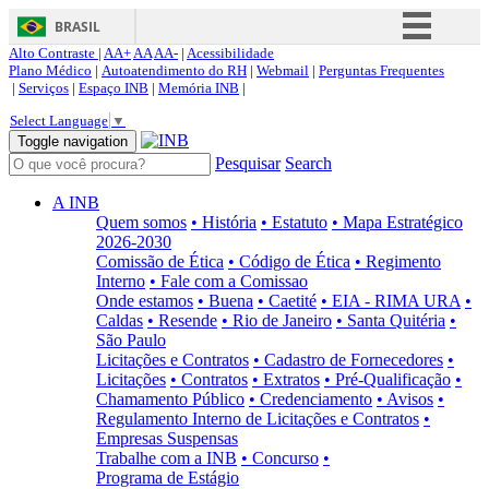
BRASIL
Alto Contraste |
AA+
AA
AA-
|
Acessibilidade
Simplifique!
Plano Médico
|
Autoatendimento do RH
|
Webmail
|
Perguntas Frequentes
|
Serviços
|
Espaço INB
|
Memória INB
|
Comunica BR
Select Language
▼
Participe
Toggle navigation
Pesquisar
Search
Acesso à informação
Legislação
A INB
Quem somos
• História
• Estatuto
• Mapa Estratégico
Canais
2026-2030
Comissão de Ética
• Código de Ética
• Regimento
Interno
• Fale com a Comissao
Onde estamos
• Buena
• Caetité
• EIA - RIMA URA
•
Caldas
• Resende
• Rio de Janeiro
• Santa Quitéria
•
São Paulo
Licitações e Contratos
• Cadastro de Fornecedores
•
Licitações
• Contratos
• Extratos
• Pré-Qualificação
•
Chamamento Público
• Credenciamento
• Avisos
•
Regulamento Interno de Licitações e Contratos
•
Empresas Suspensas
Trabalhe com a INB
• Concurso
•
Programa de Estágio