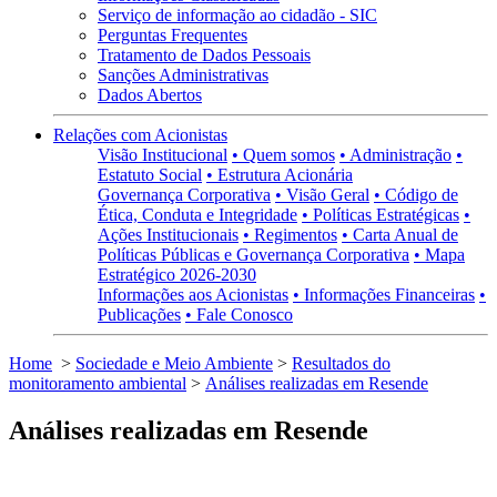
Serviço de informação ao cidadão - SIC
Perguntas Frequentes
Tratamento de Dados Pessoais
Sanções Administrativas
Dados Abertos
Relações com Acionistas
Visão Institucional
• Quem somos
• Administração
•
Estatuto Social
• Estrutura Acionária
Governança Corporativa
• Visão Geral
• Código de
Ética, Conduta e Integridade
• Políticas Estratégicas
•
Ações Institucionais
• Regimentos
• Carta Anual de
Políticas Públicas e Governança Corporativa
• Mapa
Estratégico 2026-2030
Informações aos Acionistas
• Informações Financeiras
•
Publicações
• Fale Conosco
Home
>
Sociedade e Meio Ambiente
>
Resultados do
monitoramento ambiental
>
Análises realizadas em Resende
Análises realizadas em Resende