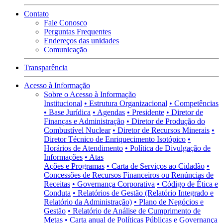
Contato
Fale Conosco
Perguntas Frequentes
Endereços das unidades
Comunicação
Transparência
Acesso à Informação
Sobre o Acesso à Informação
Institucional
• Estrutura Organizacional
• Competências
• Base Jurídica
• Agendas
• Presidente
• Diretor de
Finanças e Administração
• Diretor de Produção do
Combustível Nuclear
• Diretor de Recursos Minerais
•
Diretor Técnico de Enriquecimento Isotópico
•
Horários de Atendimento
• Política de Divulgação de
Informações
• Atas
Ações e Programas
• Carta de Serviços ao Cidadão
•
Concessões de Recursos Financeiros ou Renúncias de
Receitas
• Governança Corporativa
• Código de Ética e
Conduta
• Relatórios de Gestão (Relatório Integrado e
Relatório da Administração)
• Plano de Negócios e
Gestão
• Relatório de Análise de Cumprimento de
Metas
• Carta anual de Políticas Públicas e Governança