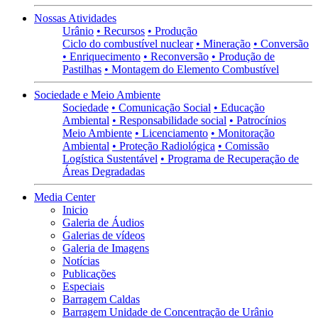
Nossas Atividades
Urânio
• Recursos
• Produção
Ciclo do combustível nuclear
• Mineração
• Conversão
• Enriquecimento
• Reconversão
• Produção de
Pastilhas
• Montagem do Elemento Combustível
Sociedade e Meio Ambiente
Sociedade
• Comunicação Social
• Educação
Ambiental
• Responsabilidade social
• Patrocínios
Meio Ambiente
• Licenciamento
• Monitoração
Ambiental
• Proteção Radiológica
• Comissão
Logística Sustentável
• Programa de Recuperação de
Áreas Degradadas
Media Center
Inicio
Galeria de Áudios
Galerias de vídeos
Galeria de Imagens
Notícias
Publicações
Especiais
Barragem Caldas
Barragem Unidade de Concentração de Urânio