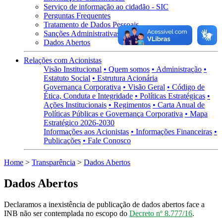
Serviço de informação ao cidadão - SIC
Perguntas Frequentes
Tratamento de Dados Pessoais
Sanções Administrativas
Dados Abertos
Relações com Acionistas
Visão Institucional
• Quem somos
• Administração
•
Estatuto Social
• Estrutura Acionária
Governança Corporativa
• Visão Geral
• Código de
Ética, Conduta e Integridade
• Políticas Estratégicas
•
Ações Institucionais
• Regimentos
• Carta Anual de
Políticas Públicas e Governança Corporativa
• Mapa
Estratégico 2026-2030
Informações aos Acionistas
• Informações Financeiras
•
Publicações
• Fale Conosco
Home
>
Transparência
>
Dados Abertos
Dados Abertos
Declaramos a inexistência de publicação de dados abertos face a
INB não ser contemplada no escopo do
Decreto nº 8.777/16
.