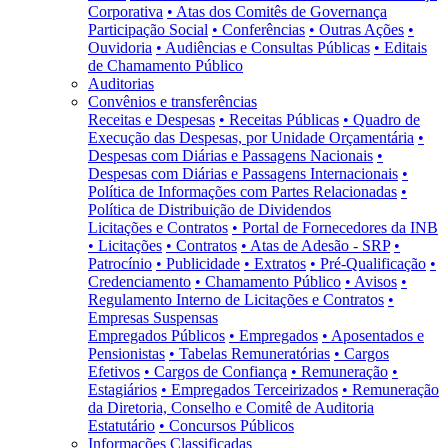
Corporativa
• Atas dos Comitês de Governança
Participação Social
• Conferências
• Outras Ações
•
Ouvidoria
• Audiências e Consultas Públicas
• Editais
de Chamamento Público
Auditorias
Convênios e transferências
Receitas e Despesas
• Receitas Públicas
• Quadro de
Execução das Despesas, por Unidade Orçamentária
•
Despesas com Diárias e Passagens Nacionais
•
Despesas com Diárias e Passagens Internacionais
•
Política de Informações com Partes Relacionadas
•
Política de Distribuição de Dividendos
Licitações e Contratos
• Portal de Fornecedores da INB
• Licitações
• Contratos
• Atas de Adesão - SRP
•
Patrocínio
• Publicidade
• Extratos
• Pré-Qualificação
•
Credenciamento
• Chamamento Público
• Avisos
•
Regulamento Interno de Licitações e Contratos
•
Empresas Suspensas
Empregados Públicos
• Empregados
• Aposentados e
Pensionistas
• Tabelas Remuneratórias
• Cargos
Efetivos
• Cargos de Confiança
• Remuneração
•
Estagiários
• Empregados Terceirizados
• Remuneração
da Diretoria, Conselho e Comitê de Auditoria
Estatutário
• Concursos Públicos
Informações Classificadas