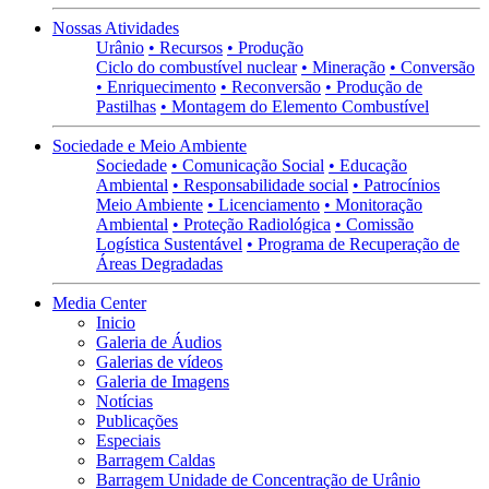
Nossas Atividades
Urânio
• Recursos
• Produção
Ciclo do combustível nuclear
• Mineração
• Conversão
• Enriquecimento
• Reconversão
• Produção de
Pastilhas
• Montagem do Elemento Combustível
Sociedade e Meio Ambiente
Sociedade
• Comunicação Social
• Educação
Ambiental
• Responsabilidade social
• Patrocínios
Meio Ambiente
• Licenciamento
• Monitoração
Ambiental
• Proteção Radiológica
• Comissão
Logística Sustentável
• Programa de Recuperação de
Áreas Degradadas
Media Center
Inicio
Galeria de Áudios
Galerias de vídeos
Galeria de Imagens
Notícias
Publicações
Especiais
Barragem Caldas
Barragem Unidade de Concentração de Urânio