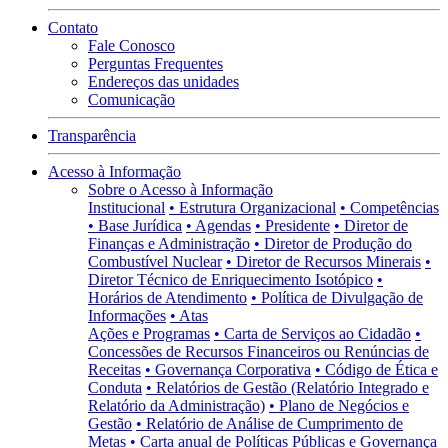
Contato
Fale Conosco
Perguntas Frequentes
Endereços das unidades
Comunicação
Transparência
Acesso à Informação
Sobre o Acesso à Informação
Institucional
• Estrutura Organizacional
• Competências
• Base Jurídica
• Agendas
• Presidente
• Diretor de
Finanças e Administração
• Diretor de Produção do
Combustível Nuclear
• Diretor de Recursos Minerais
•
Diretor Técnico de Enriquecimento Isotópico
•
Horários de Atendimento
• Política de Divulgação de
Informações
• Atas
Ações e Programas
• Carta de Serviços ao Cidadão
•
Concessões de Recursos Financeiros ou Renúncias de
Receitas
• Governança Corporativa
• Código de Ética e
Conduta
• Relatórios de Gestão (Relatório Integrado e
Relatório da Administração)
• Plano de Negócios e
Gestão
• Relatório de Análise de Cumprimento de
Metas
• Carta anual de Políticas Públicas e Governança