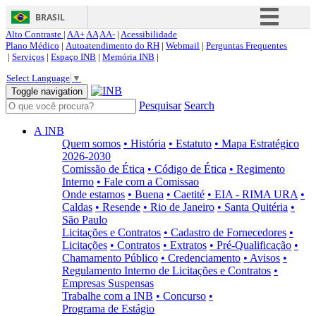
BRASIL
Alto Contraste |
AA+
AA
AA-
|
Acessibilidade
Simplifique!
Plano Médico
|
Autoatendimento do RH
|
Webmail
|
Perguntas Frequentes
|
Serviços
|
Espaço INB
|
Memória INB
|
Comunica BR
Select Language
▼
Participe
Toggle navigation
Pesquisar
Search
Acesso à informação
Legislação
A INB
Quem somos
• História
• Estatuto
• Mapa Estratégico
Canais
2026-2030
Comissão de Ética
• Código de Ética
• Regimento
Interno
• Fale com a Comissao
Onde estamos
• Buena
• Caetité
• EIA - RIMA URA
•
Caldas
• Resende
• Rio de Janeiro
• Santa Quitéria
•
São Paulo
Licitações e Contratos
• Cadastro de Fornecedores
•
Licitações
• Contratos
• Extratos
• Pré-Qualificação
•
Chamamento Público
• Credenciamento
• Avisos
•
Regulamento Interno de Licitações e Contratos
•
Empresas Suspensas
Trabalhe com a INB
• Concurso
•
Programa de Estágio