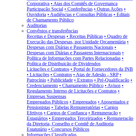
Corporativa
• Atas dos Comitês de Governança
Participação Social
• Conferências
• Outras Ações
•
Ouvidoria
• Audiências e Consultas Públicas
• Editais
de Chamamento Público
Auditorias
Convênios e transferências
Receitas e Despesas
• Receitas Públicas
• Quadro de
Execução das Despesas, por Unidade Orçamentária
•
Despesas com Diárias e Passagens Nacionais
•
Despesas com Diárias e Passagens Internacionais
•
Política de Informações com Partes Relacionadas
•
Política de Distribuição de Dividendos
Licitações e Contratos
• Portal de Fornecedores da INB
• Licitações
• Contratos
• Atas de Adesão - SRP
•
Patrocínio
• Publicidade
• Extratos
• Pré-Qualificação
•
Credenciamento
• Chamamento Público
• Avisos
•
Regulamento Interno de Licitações e Contratos
•
Empresas Suspensas
Empregados Públicos
• Empregados
• Aposentados e
Pensionistas
• Tabelas Remuneratórias
• Cargos
Efetivos
• Cargos de Confiança
• Remuneração
•
Estagiários
• Empregados Terceirizados
• Remuneração
da Diretoria, Conselho e Comitê de Auditoria
Estatutário
• Concursos Públicos
Informações Classificadas