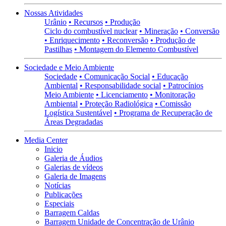
Nossas Atividades
Urânio
• Recursos
• Produção
Ciclo do combustível nuclear
• Mineração
• Conversão
• Enriquecimento
• Reconversão
• Produção de
Pastilhas
• Montagem do Elemento Combustível
Sociedade e Meio Ambiente
Sociedade
• Comunicação Social
• Educação
Ambiental
• Responsabilidade social
• Patrocínios
Meio Ambiente
• Licenciamento
• Monitoração
Ambiental
• Proteção Radiológica
• Comissão
Logística Sustentável
• Programa de Recuperação de
Áreas Degradadas
Media Center
Inicio
Galeria de Áudios
Galerias de vídeos
Galeria de Imagens
Notícias
Publicações
Especiais
Barragem Caldas
Barragem Unidade de Concentração de Urânio