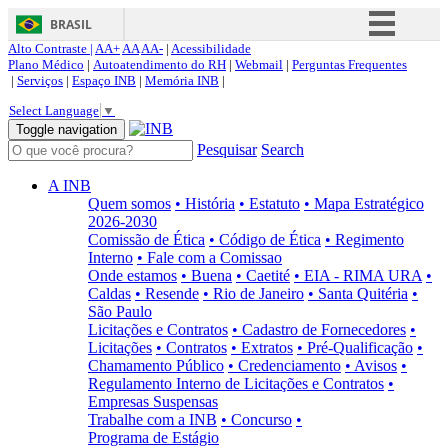
BRASIL
Alto Contraste |
AA+
AA
AA-
|
Acessibilidade
Simplifique!
Plano Médico
|
Autoatendimento do RH
|
Webmail
|
Perguntas Frequentes
|
Serviços
|
Espaço INB
|
Memória INB
|
Comunica BR
Select Language
▼
Participe
Toggle navigation
Pesquisar
Search
Acesso à informação
Legislação
A INB
Quem somos
• História
• Estatuto
• Mapa Estratégico
Canais
2026-2030
Comissão de Ética
• Código de Ética
• Regimento
Interno
• Fale com a Comissao
Onde estamos
• Buena
• Caetité
• EIA - RIMA URA
•
Caldas
• Resende
• Rio de Janeiro
• Santa Quitéria
•
São Paulo
Licitações e Contratos
• Cadastro de Fornecedores
•
Licitações
• Contratos
• Extratos
• Pré-Qualificação
•
Chamamento Público
• Credenciamento
• Avisos
•
Regulamento Interno de Licitações e Contratos
•
Empresas Suspensas
Trabalhe com a INB
• Concurso
•
Programa de Estágio