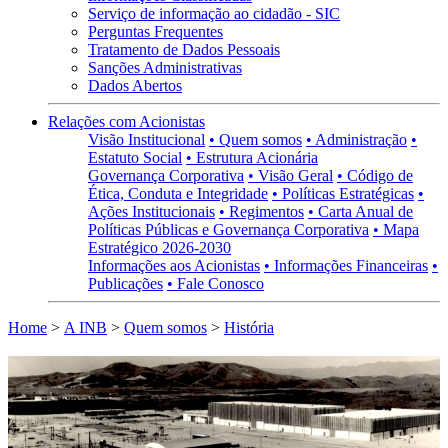
Serviço de informação ao cidadão - SIC
Perguntas Frequentes
Tratamento de Dados Pessoais
Sanções Administrativas
Dados Abertos
Relações com Acionistas
Visão Institucional
• Quem somos
• Administração
•
Estatuto Social
• Estrutura Acionária
Governança Corporativa
• Visão Geral
• Código de
Ética, Conduta e Integridade
• Políticas Estratégicas
•
Ações Institucionais
• Regimentos
• Carta Anual de
Políticas Públicas e Governança Corporativa
• Mapa
Estratégico 2026-2030
Informações aos Acionistas
• Informações Financeiras
•
Publicações
• Fale Conosco
Home
>
A INB
>
Quem somos
>
História