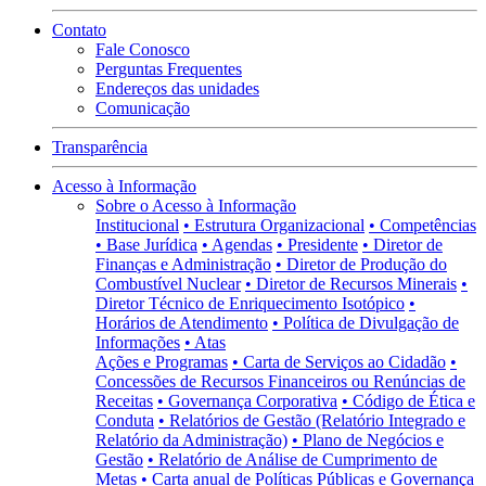
Contato
Fale Conosco
Perguntas Frequentes
Endereços das unidades
Comunicação
Transparência
Acesso à Informação
Sobre o Acesso à Informação
Institucional
• Estrutura Organizacional
• Competências
• Base Jurídica
• Agendas
• Presidente
• Diretor de
Finanças e Administração
• Diretor de Produção do
Combustível Nuclear
• Diretor de Recursos Minerais
•
Diretor Técnico de Enriquecimento Isotópico
•
Horários de Atendimento
• Política de Divulgação de
Informações
• Atas
Ações e Programas
• Carta de Serviços ao Cidadão
•
Concessões de Recursos Financeiros ou Renúncias de
Receitas
• Governança Corporativa
• Código de Ética e
Conduta
• Relatórios de Gestão (Relatório Integrado e
Relatório da Administração)
• Plano de Negócios e
Gestão
• Relatório de Análise de Cumprimento de
Metas
• Carta anual de Políticas Públicas e Governança