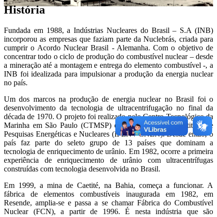
História
Fundada em 1988, a Indústrias Nucleares do Brasil – S.A (INB)
incorporou as empresas que faziam parte da Nuclebrás, criada para
cumprir o Acordo Nuclear Brasil - Alemanha. Com o objetivo de
concentrar todo o ciclo de produção do combustível nuclear – desde
a mineração até a montagem e entrega do elemento combustível -, a
INB foi idealizada para impulsionar a produção da energia nuclear
no país.
Um dos marcos na produção de energia nuclear no Brasil foi o
desenvolvimento da tecnologia de ultracentrifugação no final da
década de 1970. O projeto foi realizado pelo Centro Tecnológico da
Marinha em São Paulo (CTMSP) em parceria com o Instituto de
Pesquisas Energéticas e Nucleares (IPEN / CNEN). Desde então, o
país faz parte do seleto grupo de 13 países que dominam a
tecnologia de enriquecimento de urânio. Em 1982, ocorre a primeira
experiência de enriquecimento de urânio com ultracentrífugas
construídas com tecnologia desenvolvida no Brasil.
Em 1999, a mina de Caetité, na Bahia, começa a funcionar. A
fábrica de elementos combustíveis inaugurada em 1982, em
Resende, amplia-se e passa a se chamar Fábrica do Combustível
Nuclear (FCN), a partir de 1996. É nesta indústria que são